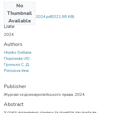
No
Files
Thumbnail
hrynko_porozova_2024.pdf
(321.98 KB)
Available
Date
2024
Authors
Hrynko Svitlana
Порозова І.Ю.
Гринько С. Д.
Porozova Inna
Publisher
Журнал східноєвропейського права. 2024
Abstract
У статті визначено ознаки та поняття пацієнта як