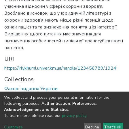
учасника відносин у сфері охорони здоров’я.
Зроблено висновок, що у юридичній літературі з
охорони здоров’я мають місце різні позиції щодо
ознак пацієнта та визначення поняття цієї категорії.
Вирішення цього питання має значення для
визначення особливостей цивільної правосуб’єктності
пацієнта.
URI
https://irlykhuml.univer.km.ua/handle/123456789/1924
Collections
Фахові видання України
We collect and process your personal information for the
Full item page
following purposes:
Authentication, Preferences,
Acknowledgement and Statistics
.
To learn more, please read our
privacy policy
.
DSpace software
copyright © 2002-2026
LYRASIS
Cookie
Privacy
End User
Send
Customize
Decline
That's ok