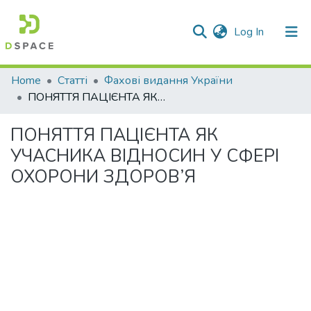
(current)
Log In
Communities & Collections
Home
Статті
Фахові видання України
ПОНЯТТЯ ПАЦІЄНТА ЯК УЧАСНИКА ВІДНОСИН У СФЕРІ ОХОРОНИ ЗДОРОВ’Я
All of DSpace
ПОНЯТТЯ ПАЦІЄНТА ЯК
Statistics
УЧАСНИКА ВІДНОСИН У СФЕРІ
ОХОРОНИ ЗДОРОВ’Я