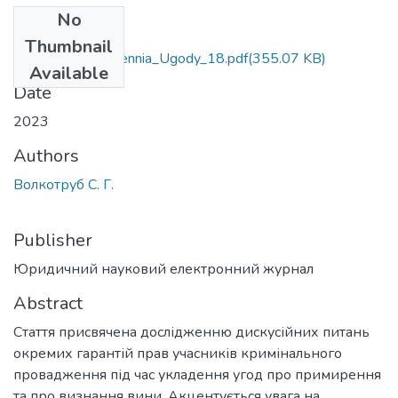
No
Files
Thumbnail
Volkotrub_Oskarjennia_Ugody_18.pdf
(355.07 KB)
Available
Date
2023
Authors
Волкотруб С. Г.
Publisher
Юридичний науковий електронний журнал
Abstract
Стаття присвячена дослідженню дискусійних питань
окремих гарантій прав учасників кримінального
провадження під час укладення угод про примирення
та про визнання вини. Акцентується увага на