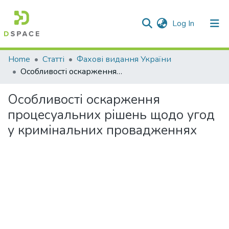
(current)
Log In
Communities & Collections
Home
Статті
Фахові видання України
Особливості оскарження процесуальних рішень щодо угод у кримінальних провадженнях
All of DSpace
Особливості оскарження
Statistics
процесуальних рішень щодо угод
у кримінальних провадженнях