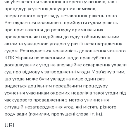
як убезпечення законних інтересів учасників, так і
процедур усунення допущених помилок,
оперативного перегляду незаконних рішень тощо.
Розглядається можливість прийняття судом рішень
про призначення до розгляду кримінальних
проваджень які надійшли до суду з обвинувальним
актом та укладеною угодою у разі її незатвердження
судом. Розглядається можливість доповнення чинного
КПК України положеннями щодо прав суб’єктів
досліджуваних угод на апеляційне оскарження ухвали
суд про відмову у затвердженні угоди. У зв’язку з тим,
що угода може бути укладена лише один раз,
видається доцільним передбачити процедуру
усунення учасникам окремих недоліків такої угоди під
час судового провадження з метою уникнення
ситуацій незатвердження угод, які містять різного
роду вади (помилки, пропущені слова і т. ін.).
URI