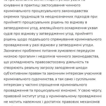
існуванні в практиці застосування чинного
кримінального процесуального законодавства
окремих труднощів та неоднозначних підходів при
прийнятті процесуальних рішень по відмову в
затвердженні угод, апеляційного оскарження ухвал
судів про відмову у затвердженні угод, прийнятті
рішень щодо подальшого спрямування кримінального
провадження у разі відмови у затверджені угоди.
Зазначені проблемні питання зумовлені передусім
низкою прогалин і недоліків чинного законодавства,
що ускладнюють правозастосовну діяльність та
створюють реальну загрозу заподіяння шкоди
суб’єктивним правам та законним інтересам учасників
кримінального судочинства, а так само і суспільним
інтересам у частині спрощення кримінального
провадження та процесуальної економії. У свою чергу,
правовий інститут угод у кримінальному провадженні
не містить належних і достатніх правових механізмів