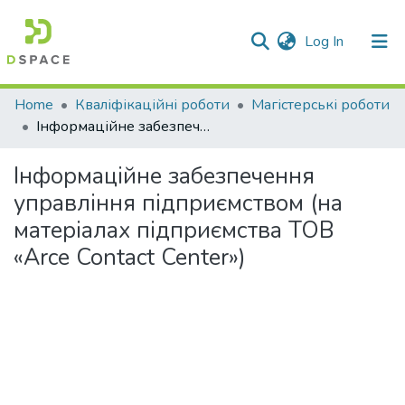
(current)
Log In
Communities & Collections
Home
Кваліфікаційні роботи
Магістерські роботи
Інформаційне забезпечення управління підприємством (на матеріалах підприємства ТОВ «Arce Contact Center»)
All of DSpace
Інформаційне забезпечення
Statistics
управління підприємством (на
матеріалах підприємства ТОВ
«Arce Contact Center»)