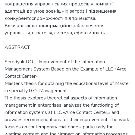
покращення управлінських процесів у компанії,
адаптації до умов зовнішніх загроз і підвищення
конкурентоспроможності підприємства.
Ключові слова: інформаційне забезпечення,
управління, стратегія, система, ефективність.
ABSTRACT
Seredyuk D.O. – Improvement of the Information
Management System Based on the Example of LLC «Arce
Contact Center».
Master's thesis for obtaining the educational level of Master
in specialty 073 Management.
The thesis explores theoretical aspects of information
management in enterprises, analyzes the functioning of
information systems at LLC «Arce Contact Center,» and
provides recommendations for their improvement. The work
focuses on contemporary challenges, particularly the
wartime context, and their impact on information processes.