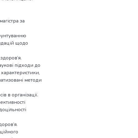
магістра за
ґрунтуванню
ндацій щодо
здоров‘я.
аукові підходи до
і характеристики,
матизовані методи
в в організації.
фективності
доцільності
доров‘я.
аційного