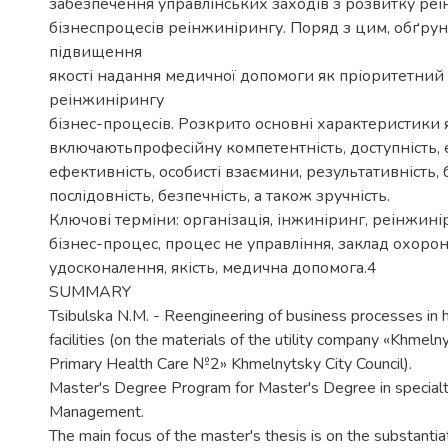
забезпечення управлінських заходів з розвитку ре
бізнеспроцесів реінжинірингу. Поряд з цим, обґру
підвищення
якості надання медичної допомоги як пріоритетний
реінжинірингу
бізнес-процесів. Розкрито основні характеристики як
включаютьпрофесійну компетентність, доступність,
ефективність, особисті взаємини, результативність, 
послідовність, безпечність, а також зручність.
Ключові терміни: організація, інжиніринг, реінжині
бізнес-процес, процес не управління, заклад охорон
удосконалення, якість, медична допомога.4
SUMMARY
Tsibulska N.M. - Reengineering of business processes in h
facilities (on the materials of the utility company «Khmeln
Primary Health Care №2» Khmelnytsky City Council).
Master's Degree Program for Master's Degree in special
Management.
The main focus of the master's thesis is on the substantiat