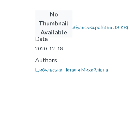
No
Files
Thumbnail
Магістерська_Цибульська.pdf
(856.39 KB)
Available
Date
2020-12-18
Authors
Цибульська Наталія Михайлівна