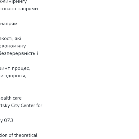
інжинірингу
нтовано напрями
 напрям
ості, які
 економічну
безперервність і
ринг, процес,
и здоров‘я,
ealth care
ytsky City Center for
ty 073
ion of theoretical