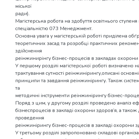
міської
ради).
Магістерська робота на здобуття освітнього ступеня 
спеціальністю 073 Менеджмент.
Основна увага у магістерській роботі приділена об
теоретичних засад та розробці практичних рекоме
здійснення
реінжинирінгу бізнес-процесів в закладах охорони 
У першому розділі магістерської роботі визначено н
трактування сутності реінжинірингу,описані основн
принципи та завдання реінжинірингу. Також систе
та
методичні інструменти реінжинірингу бізнес-процесі
Поряд з цим, у другому розділі проведено аналіз е
бізнеспроцесів в закладі охорони здоров‘я, а також 
проведення
реінжинірингу бізнес-процесів в закладі охорони з
У третьому розділі запропоновано складові організ