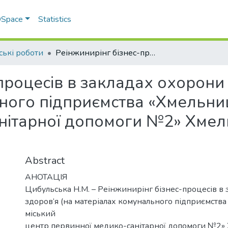
 DSpace
Statistics
ські роботи
Реінжинирінг бізнес-процесів в закладах охорони здоров’я (на матеріалах комунального підприємства «Хмельницький міський центр первинної медико-санітарної допомоги №2» Хмельницької міської ради)
процесів в закладах охорони 
ного підприємства «Хмельни
нітарної допомоги №2» Хмель
Abstract
АНОТАЦІЯ
Цибульська Н.М. – Реінжинирінг бізнес-процесів в
здоров‘я (на матеріалах комунального підприємств
міський
центр первинної медико-санітарної допомоги №2»