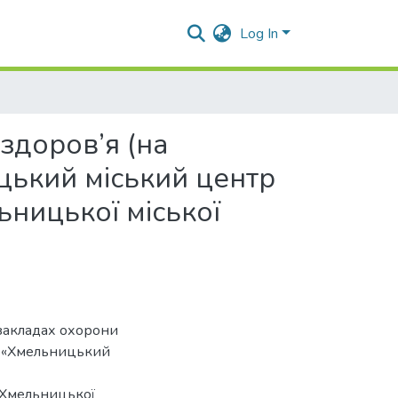
Log In
здоров’я (на
цький міський центр
ницької міської
 закладах охорони
а «Хмельницький
 Хмельницької