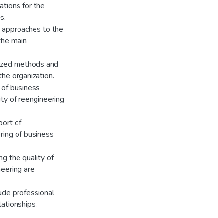
tions for the
s.
ic approaches to the
the main
tized methods and
the organization.
 of business
lity of reengineering
port of
ing of business
ng the quality of
neering are
lude professional
lationships,