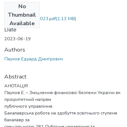
No
Files
Thumbnail
БР.281.Пауков.2023.pdf
(1.13 MB)
Available
Date
2023-06-19
Authors
Пауков Едуард Дмитрович
Abstract
АНОТАЦІЯ
Пауков Е. – Зміцнення фінансової безпеки України як
пріоритетний напрям
публічного управління.
Бакалаврська робота на здобуття освітнього ступеня
бакалавр за
спеціальністю 281 Публічне управління та