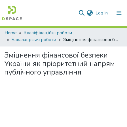
(current)
Log In
Communities & Collections
Home
Кваліфікаційні роботи
Бакалаврські роботи
Зміцнення фінансової безпеки України як пріоритетний напрям публічного управління
All of DSpace
Зміцнення фінансової безпеки
Statistics
України як пріоритетний напрям
публічного управління