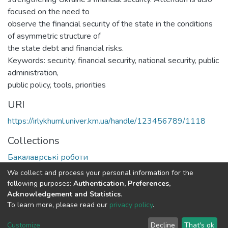
focused on the need to
observe the financial security of the state in the conditions
of asymmetric structure of
the state debt and financial risks.
Keywords: security, financial security, national security, public
administration,
public policy, tools, priorities
URI
https://irlykhuml.univer.km.ua/handle/123456789/1118
Collections
Бакалаврські роботи
We collect and process your personal information for the
Full item page
following purposes:
Authentication, Preferences,
Acknowledgement and Statistics
.
To learn more, please read our
privacy policy
.
DSpace software
copyright © 2002-2026
LYRASIS
Cookie
Privacy
End User
Send
Customize
Decline
That's ok