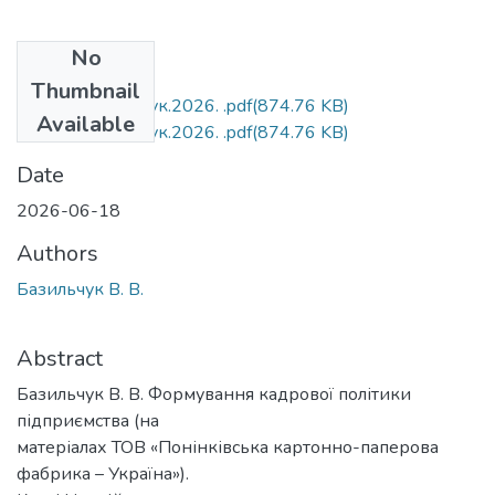
No
Files
Thumbnail
БР.073.Базильчук.2026. .pdf
(874.76 KB)
Available
БР.073.Базильчук.2026. .pdf
(874.76 KB)
Date
2026-06-18
Authors
Базильчук В. В.
Abstract
Базильчук В. В. Формування кадрової політики
підприємства (на
матеріалах ТОВ «Понінківська картонно-паперова
фабрика – Україна»).