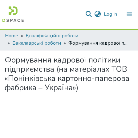
(current)
Log In
Communities & Collections
Home
Кваліфікаційні роботи
Бакалаврські роботи
Формування кадрової політики підприємства (на матеріалах ТОВ «Понінківська картонно-паперова фабрика – Україна»)
All of DSpace
Формування кадрової політики
Statistics
підприємства (на матеріалах ТОВ
«Понінківська картонно-паперова
фабрика – Україна»)