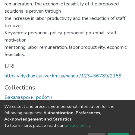
remuneration. The economic feasibility of the proposed
solutions is proven through
the increase in labor productivity and the reduction of staff
turnover.
Keywords: personnel policy, personnel potential, staff
motivation,
mentoring, labor remuneration, labor productivity, economic
feasibility.
URI
https://irlykhuml.univer.km.ua/handle/123456789/2159
Collections
Бакалаврські роботи
We collect and process your personal information for the
Full item page
following purposes:
Authentication, Preferences,
Acknowledgement and Statistics
.
To learn more, please read our
privacy policy
.
DSpace software
copyright © 2002-2026
LYRASIS