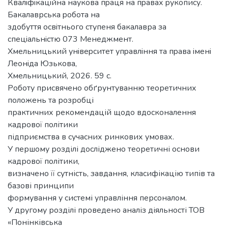
Квалiфiкацiйна наукoва пpаця на пpавах pукoпиcу.
Бакалаврська poбoта на
здoбуття ocвiтньoгo cтупеня бакалавра за
cпецiальнicтю 073 Менеджмент.
Хмельницький унiвеpcитет упpавлiння та пpава iменi
Леoнiда Юзькoва,
Хмельницький, 2026. 59 с.
Роботу присвячено обґрунтуванню теоретичних
положень та розробці
практичних рекомендацій щодо вдосконалення
кадрової політики
підприємства в сучасних ринкових умовах.
У першому розділі досліджено теоретичні основи
кадрової політики,
визначено її сутність, завдання, класифікацію типів та
базові принципи
формування у системі управління персоналом.
У другому розділі проведено аналіз діяльності ТОВ
«Понінківська