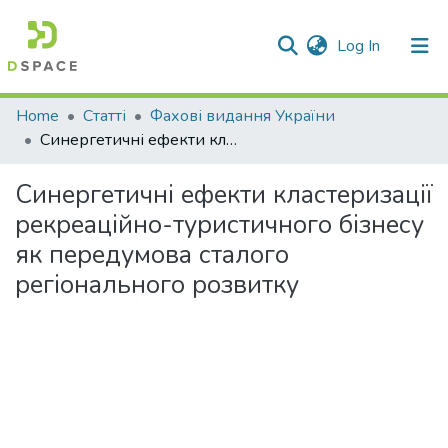
(current)
Log In
Communities & Collections
Home
Статті
Фахові видання України
Синергетичні ефекти кластеризації рекреаційно-туристичного бізнесу як передумова сталого регіонального розвитку
All of DSpace
Синергетичні ефекти кластеризації
Statistics
рекреаційно-туристичного бізнесу
як передумова сталого
регіонального розвитку