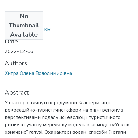
No
Files
Thumbnail
2240.pdf
(441.83 KB)
Available
Date
2022-12-06
Authors
Хитра Олена Володимирівна
Abstract
У статті розглянуті передумови кластеризації
рекреаційно-туристичної сфери на рівні регіону з
перспективами подальшої еволюції туристичного
ринку в сучасну мережеву модель взаємодії суб’єктів
означеної галузі. Охарактеризовані способи й етапи