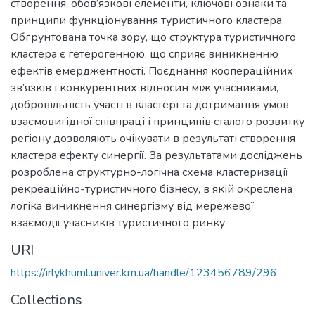
створення, обов’язкові елементи, ключові ознаки та
принципи функціонування туристичного кластера.
Обґрунтована точка зору, що структура туристичного
кластера є гетерогенною, що сприяє виникненню
ефектів емерджентності. Поєднання коопераційних
зв’язків і конкурентних відносин між учасниками,
добровільність участі в кластері та дотримання умов
взаємовигідної співпраці і принципів сталого розвитку
регіону дозволяють очікувати в результаті створення
кластера ефекту синергії. За результатами досліджень
розроблена структурно-логічна схема кластеризації
рекреаційно-туристичного бізнесу, в якій окреслена
логіка виникнення синергізму від мережевої
взаємодії учасників туристичного ринку
URI
https://irlykhuml.univer.km.ua/handle/123456789/296
Collections