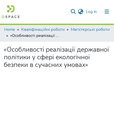
(current)
Log In
Communities & Collections
Home
Кваліфікаційні роботи
Магістерські роботи
«Особливості реалізації державної політики у сфері екологічної безпеки в сучасних умовах»
All of DSpace
«Особливості реалізації державної
Statistics
політики у сфері екологічної
безпеки в сучасних умовах»