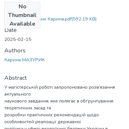
No
Files
Thumbnail
МР.М.281 Мазурик Карина.pdf
(592.19 KB)
Available
Date
2025-02-15
Authors
Карина МАЗУРИК
Abstract
У магістерській роботі запропоновано розв’язання
актуального
наукового завдання, яке полягає в обґрунтування
теоретичних засад та
розробки практичних рекомендацій щодо
особливостей реалізації державної
політики у сфері екологічної безпеки України в