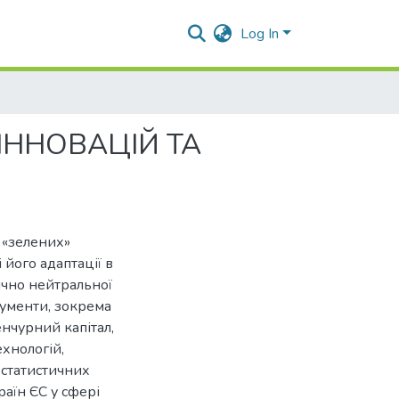
Log In
ІННОВАЦІЙ ТА
 «зелених»
 його адаптації в
ично нейтральної
рументи, зокрема
енчурний капітал,
ехнологій,
і статистичних
раїн ЄС у сфері