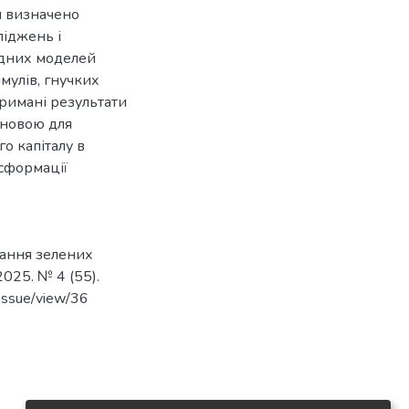
и визначено
ліджень і
одних моделей
мулів, гнучких
тримані результати
сновою для
о капіталу в
нсформації
ування зелених
2025. № 4 (55).
/issue/view/36