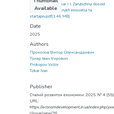
Thumbnail
Prokopov V.O., Tokar I. I. Zarubizhnyi dosvid
Available
investuvannia zelenykh innovatsii ta
startapiv.pdf
(1.46 MB)
Date
2025
Authors
Прокопов Віктор Олександрович
Токар Іван Ігорович
Prokopov Victor
Tokar Ivan
Publisher
Сталий розвиток економіки. 2025. № 4 (55)
URL:
https://economdevelopment.in.ua/index.php/jou
l/issue/view/36