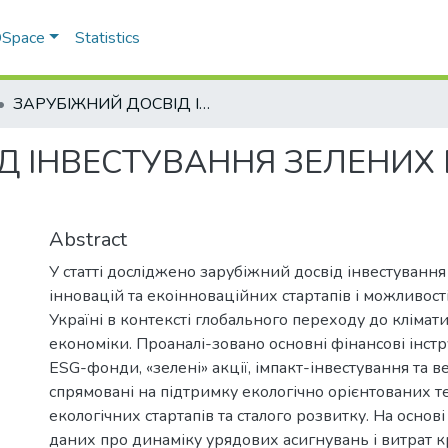
 DSpace
Statistics
ЗАРУБІЖНИЙ ДОСВІД ІНВЕСТУВАННЯ ЗЕЛЕНИХ ІННОВАЦІЙ ТА СТАРТАПІВ
Д ІНВЕСТУВАННЯ ЗЕЛЕНИХ 
Abstract
У статті досліджено зарубіжний досвід інвестування
інновацій та екоінноваційних стартапів і можливості
Україні в контексті глобального переходу до клімат
економіки. Проаналі-зовано основні фінансові інст
ESG-фонди, «зелені» акції, імпакт-інвестування та в
спрямовані на підтримку екологічно орієнтованих т
екологічних стартапів та сталого розвитку. На основ
даних про динаміку урядових асигнувань і витрат к