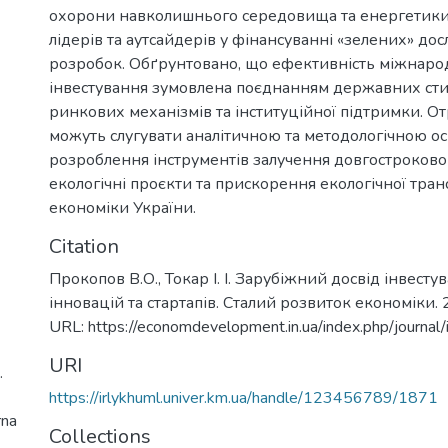
охорони навколишнього середовища та енергетик
лідерів та аутсайдерів у фінансуванні «зелених» дос
розробок. Обґрунтовано, що ефективність міжнар
інвестування зумовлена поєднанням державних сти
ринкових механізмів та інституційної підтримки. О
можуть слугувати аналітичною та методологічною о
розроблення інструментів залучення довгостроковог
екологічні проєкти та прискорення екологічної тра
економіки України.
Citation
Прокопов В.О., Токар І. І. Зарубіжний досвід інвест
інновацій та стартапів. Сталий розвиток економіки. 
URL: https://economdevelopment.in.ua/index.php/journal
URI
.
https://irlykhuml.univer.km.ua/handle/123456789/1871
rna
Collections