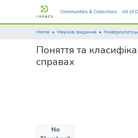
Communities & Collections
All of
Home
Наукові видання
Поняття та класифіка
справах
No
Files