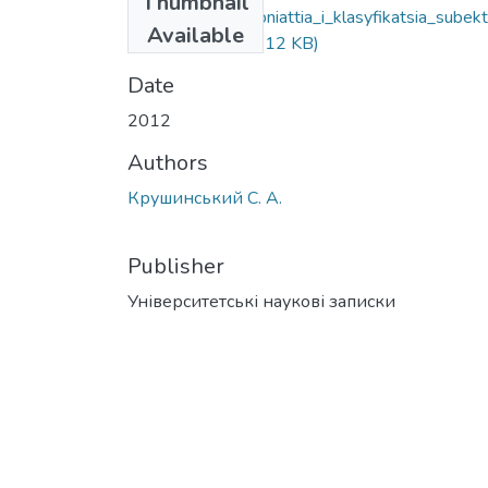
Thumbnail
Krushynskyi_6_Poniattia_i_klasyfikatsia_subekt
Available
podannia.pdf
(143.12 KB)
Date
2012
Authors
Крушинський С. А.
Publisher
Університетські наукові записки