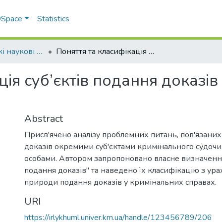
 DSpace
Statistics
Університетські наукові записки
Поняття та класифікація суб’єктів подання доказів у кримінальних справах
ція суб’єктів подання доказі
Abstract
Присв'ячено аналізу проблемних питань, пов'язани
доказів окремими суб'єктами кримінального судочи
особами. Автором запропоновано власне визначення
подання доказів" та наведено їх класифікацію з ур
природи подання доказів у кримінальних справах.
URI
https://irlykhuml.univer.km.ua/handle/123456789/206