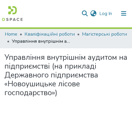
(current)
Log In
Communities & Collections
Home
Кваліфікаційні роботи
Магістерські роботи
Управління внутрішнім аудитом на підприємстві (на прикладі Державного підприємства «Новоушицьке лісове господарство»)
All of DSpace
Управління внутрішнім аудитом на
Statistics
підприємстві (на прикладі
Державного підприємства
«Новоушицьке лісове
господарство»)