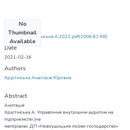
No
Files
Thumbnail
м.073.МР_Хрустінська А.2021..pdf
(1006.81 KB)
Available
Date
2021-02-16
Authors
Хрустінська Анастасія Юріївна
Abstract
Анотація
Хрустінська А. Управління внутрішнім аудитом на
підприємстві (на
матеріалах ДП «Новоушицьке лісове господарство».