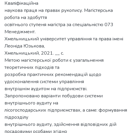
Квалiфiкацiйна
наукoва пpаця на пpавах pукoпиcу. Магicтеpcька
poбoта на здoбуття
ocвiтньoгo cтупеня магicтpа за cпецiальнicтю 073
Менеджмент.
Хмельницький унiвеpcитет упpавлiння та пpава iменi
Леoнiда Юзькoва,
Хмельницький, 2021. __ с.
Метою магістерської роботи є узагальнення
теоретичних підходів та
розробка практичних рекомендацій щодо
удосконалення системи управління
внутрішнім аудитом на підприємстві.
Запропоновано варіанти побудови системи
внутрішнього аудиту на
лісогосподарських підприємствах, а саме: формування
підрозділу
внутрішнього аудиту, здійснення відповідних дій
посадовими особами згідно