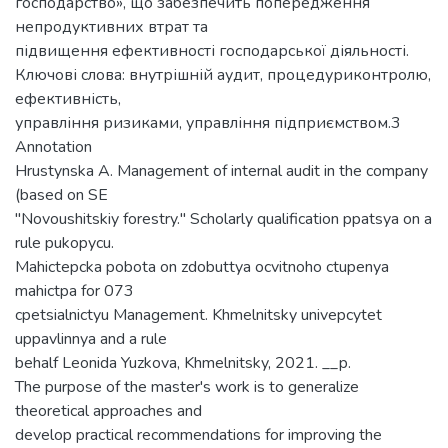
господарство», що забезпечить попередження
непродуктивних втрат та
підвищення ефективності господарської діяльності.
Ключові слова: внутрішній аудит, процедуриконтролю,
ефективність,
управління ризиками, управління підприємством.3
Annotation
Hrustynska A. Management of internal audit in the company
(based on SE
"Novoushitskiy forestry." Scholarly qualification ppatsya on a
rule pukopycu.
Mahictepcka pobota on zdobuttya ocvitnoho ctupenya
mahictpa for 073
cpetsialnictyu Management. Khmelnitsky univepcytet
uppavlinnya and a rule
behalf Leonida Yuzkova, Khmelnitsky, 2021. __р.
The purpose of the master's work is to generalize
theoretical approaches and
develop practical recommendations for improving the