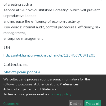
of creating such a
service at SE "Novoushitskoe Forestry", which will prevent
unproductive losses
and increase the efficiency of economic activity.
Key words: internal audit, control procedures, efficiency, risk
management,
enterprise management.
URI
https://irlykhuml.univer.km.ua/handle/123456789/1203
Collections
Магістерські роботи
We collect and process your personal information for the
Full item page
following purposes:
Authentication, Preferences,
Acknowledgement and Statistics
.
To learn more, please read our
privacy policy
.
DSpace software
copyright © 2002-2026
LYRASIS
Cookie
Privacy
End User
Send
Customize
Decline
That's ok