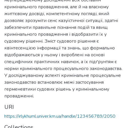
кримінального провадження, але й на власному
життєвому досвіді, компетентному погляді, який
дозволяє зрозуміти сенс казуїстичної ситуації, здатні
забезпечити правильне пізнання подій та явищ
кримінального провадження і відобразити їх у
судовому рішенні. Зміст судового рішення є
квінтесенцією інформації та знань, що формально
відображаються у ньому і вироблені на основі
специфічних практичних навичок, а їх підґрунтям є
норми кримінального процесуального законодавства.
У досліджуваному аспекті кримінальне процесуальне
законодавство встановлює межі застосування
герменевтики судових рішень у кримінальному
провадженні.
URI
https://irlykhuml.univer.km.ua/handle/123456789/2050
Collections