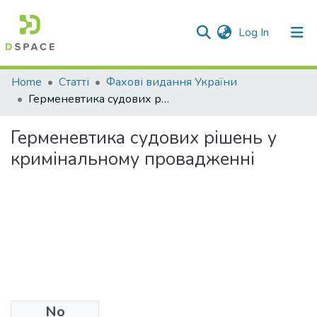
(current)
Log In
Communities & Collections
Home
Статті
Фахові видання України
Герменевтика судових рішень у кримінальному провадженні
All of DSpace
Герменевтика судових рішень у
Statistics
кримінальному провадженні
No