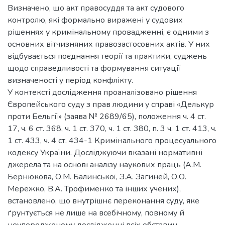
Визначено, що акт правосуддя та акт судового
контролю, які формально виражені у судових
рішеннях у кримінальному провадженні, є одними з
основних вітчизняних правозастосовних актів. У них
відбувається поєднання теорії та практики, суджень
щодо справедливості та формування ситуації
визначеності у період конфлікту.
У контексті дослідження проаналізовано рішення
Європейського суду з прав людини у справі «Делькур
проти Бельгії» (заява № 2689/65), положення ч. 4 ст.
17, ч. 6 ст. 368, ч. 1 ст. 370, ч. 1 ст. 380, п. 3 ч. 1 ст. 413, ч.
1 ст. 433, ч. 4 ст. 434-1 Кримінального процесуального
кодексу України. Досліджуючи вказані нормативні
джерела та на основі аналізу наукових праць (А.М.
Бернюкова, О.М. Балинської, З.А. Загиней, О.О.
Мережко, В.А. Трофименко та інших учених),
встановлено, що внутрішнє переконання суду, яке
ґрунтується не лише на всебічному, повному й
неупередженому дослідженні всіх обставин