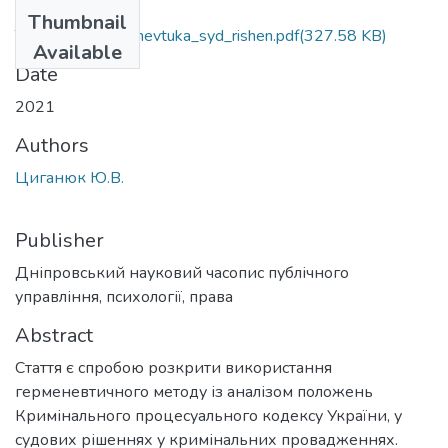
Files
Thumbnail
Tsyganiuk_germenevtuka_syd_rishen.pdf
(327.58 KB)
Available
Date
2021
Authors
Циганюк Ю.В.
Publisher
Дніпровський науковий часопис публічного
управління, психології, права
Abstract
Стаття є спробою розкрити використання
герменевтичного методу із аналізом положень
Кримінального процесуального кодексу України, у
судових рішеннях у кримінальних провадженнях.