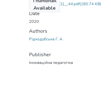
Thumbnail
innped_2020_24(1)__44.pdf
(180.74 KB)
Available
Date
2020
Authors
Рідкодубська Г. А.
Publisher
Інноваційна педагогіка