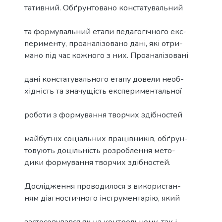
тативний. Обґрунтовано констатувальний
та формувальний етапи педагогічного екс-
перименту, проаналізовано дані, які отри-
мано під час кожного з них. Проаналізовані
дані констатувального етапу довели необ-
хідність та значущість експериментальної
роботи з формування творчих здібностей
майбутніх соціальних працівників, обґрун-
товують доцільність розроблення мето-
дики формування творчих здібностей.
Дослідження проводилося з використан-
ням діагностичного інструментарію, який