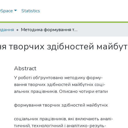
 DSpace
Statistics
видання
Методика формування творчих здібностей майбутніх працівників соціальної сфери
 творчих здібностей майбутн
Abstract
У роботі обґрунтовано методику форму-
вання творчих здібностей майбутніх соці-
альних працівників. Описано чотири етапи
формування творчих здібностей майбутніх
соціальних працівників, які включають аналі-
тичний, технологічний і аналітико-резуль-