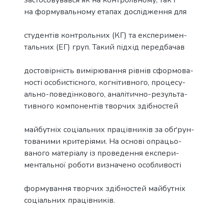
застосовувався як на контрольному, так і
на формувальному етапах дослідження для
студентів контрольних (КГ) та експеримен-
тальних (ЕГ) груп. Такий підхід передбачав
достовірність вимірювання рівнів сформова-
ності особистісного, когнітивного, процесу-
ально-поведінкового, аналітично-результа-
тивного компонентів творчих здібностей
майбутніх соціальних працівників за обґрун-
тованими критеріями. На основі опрацьо-
ваного матеріалу із проведення експери-
ментальної роботи визначено особливості
формування творчих здібностей майбутніх
соціальних працівників.