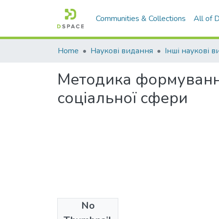
Communities & Collections
All of
Home
Наукові видання
Інші наукові 
Методика формування
соціальної сфери
No
Files