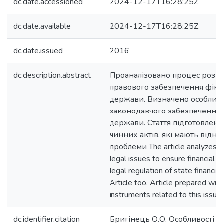
dc.date.accessioned
2024-12-17T16:28:25Z
dc.date.available
2024-12-17T16:28:25Z
dc.date.issued
2016
dc.description.abstract
Проаналізовано процес розви
правового забезпечення фіна
держави. Визначено особливо
законодавчого забезпечення 
держави. Стаття підготовлена
чинних актів, які мають відн
проблеми The article analyzes 
legal issues to ensure financial s
legal regulation of state financial
Article too. Article prepared with
instruments related to this issue
dc.identifier.citation
Бригінець О.О. Особливості 