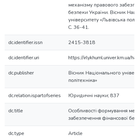
механізму правового забезпе
безпеки України. Вісник Нац
університету «Львівська політ
С. 36-41.
dc.identifier.issn
2415-3818
dc.identifier.uri
https://irlykhuml.univer.km.ua
dc.publisher
Вісник Національного універс
політехніка»
dc.relation.ispartofseries
Юридичні науки; 837
dc.title
Особливості формування мех
забезпечення фінансової без
dc.type
Article