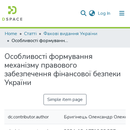
(current)
Log In
Communities & Collections
Home
Статті
Фахові видання України
Особливості формування механізму правового забезпечення фінансової безпеки України
All of DSpace
Особливості формування
Statistics
механізму правового
забезпечення фінансової безпеки
України
Simple item page
dc.contributor.author
Бригінець Олександр Олексі