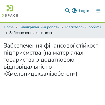
(current)
Log In
Communities & Collections
Home
Кваліфікаційні роботи
Магістерські роботи
Забезпечення фінансової стійкості підприємства (на матеріалах товариства з додатковою відповідальністю «Хмельницькзалізобетон»)
All of DSpace
Забезпечення фінансової стійкості
Statistics
підприємства (на матеріалах
товариства з додатковою
відповідальністю
«Хмельницькзалізобетон»)