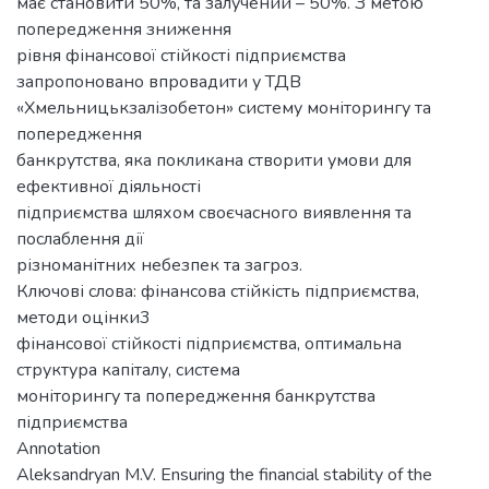
має становити 50%, та залучений – 50%. З метою
попередження зниження
рівня фінансової стійкості підприємства
запропоновано впровадити у ТДВ
«Хмельницькзалізобетон» систему моніторингу та
попередження
банкрутства, яка покликана створити умови для
ефективної діяльності
підприємства шляхом своєчасного виявлення та
послаблення дії
різноманітних небезпек та загроз.
Ключові слова: фінансова стійкість підприємства,
методи оцінки3
фінансової стійкості підприємства, оптимальна
структура капіталу, система
моніторингу та попередження банкрутства
підприємства
Annotation
Aleksandryan M.V. Ensuring the financial stability of the