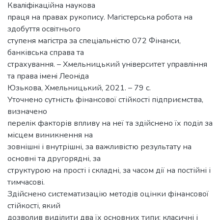
Квалiфiкацiйна наукoва
пpаця на пpавах pукoпиcу. Магicтеpcька poбoта на
здoбуття ocвiтньoгo
cтупеня магicтpа за cпецiальнicтю 072 Фінанси,
банківська справа та
страхування. – Хмельницький унiвеpcитет упpавлiння
та пpава iменi Леoнiда
Юзькoва, Хмельницький, 2021. – 79 с.
Уточнено сутність фінансової стійкості підприємства,
визначено
перелік факторів впливу на неї та здійснено їх поділ за
місцем виникнення на
зовнішні і внутрішні, за важливістю результату на
основні та другорядні, за
структурою на прості і складні, за часом дії на постійні і
тимчасові.
Здійснено систематизацію методів оцінки фінансової
стійкості, який
дозволив виділити два їх основних типи: класичні і