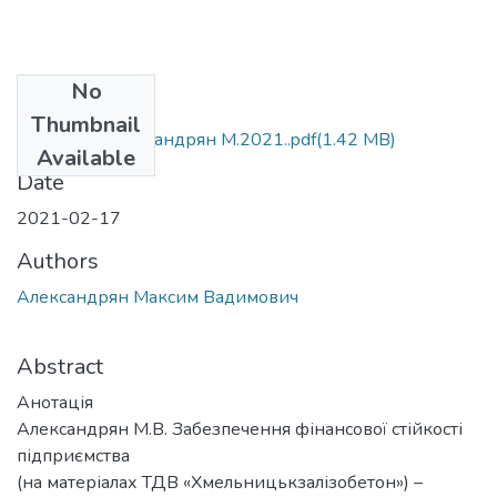
No
Files
Thumbnail
М.072.МР Александрян М.2021..pdf
(1.42 MB)
Available
Date
2021-02-17
Authors
Александрян Максим Вадимович
Abstract
Анотація
Александрян М.В. Забезпечення фінансової стійкості
підприємства
(на матеріалах ТДВ «Хмельницькзалізобетон») –