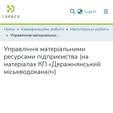
(current)
Log In
Communities & Collections
Home
Кваліфікаційні роботи
Магістерські роботи
Управління матеріальними ресурсами підприємства (на матеріалах КП «Деражнянський міськводоканал»)
All of DSpace
Управління матеріальними
Statistics
ресурсами підприємства (на
матеріалах КП «Деражнянський
міськводоканал»)