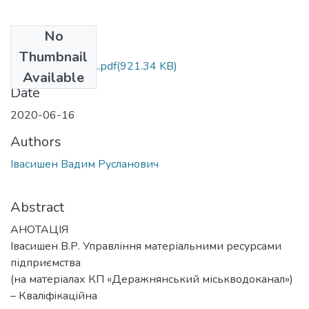
No
Files
Thumbnail
МР_ Івасишен_В..pdf
(921.34 KB)
Available
Date
2020-06-16
Authors
Івасишен Вадим Русланович
Abstract
АНOТАЦIЯ
Івасишен В.Р. Управління матеріальними ресурсами
підприємства
(на матеріалах КП «Деражнянський міськводоканал»)
– Квалiфiкацiйна