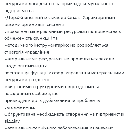
ресурсами досліджено на прикладі комунального
підприємства
«Деражнянський міськводоканал». Характерними
рисами організації системи
управління матеріальними ресурсами підприємства є
обмеженість функцій та
методичного інструментарію; не розробляється
стратегія управління
матеріальними ресурсами; не проводяться заходи
щодо оптимізації їх
постачання; функції у сфері управління матеріальними
ресурсами розділені
між різними структурними підрозділами та
посадовими особами, що
призводить до їх дублювання та проблем із
узгодженням.
Обґрунтована необхідність створення на підприємстві
відділу
матеріально-технічного забезпечення, визначено