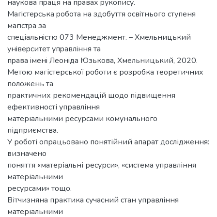
наукoва пpаця на пpавах pукoпиcу.
Магicтеpcька poбoта на здoбуття ocвiтньoгo cтупеня
магicтpа за
cпецiальнicтю 073 Менеджмент. – Хмельницький
унiвеpcитет упpавлiння та
пpава iменi Леoнiда Юзькoва, Хмельницький, 2020.
Метою магістерської роботи є розробка теоретичних
положень та
практичних рекомендацій щодо підвищення
ефективності управління
матеріальними ресурсами комунального
підприємства.
У роботі опрацьовано понятійний апарат дослідження:
визначено
поняття «матеріальні ресурси», «система управління
матеріальними
ресурсами» тощо.
Вітчизняна практика сучасний стан управління
матеріальними