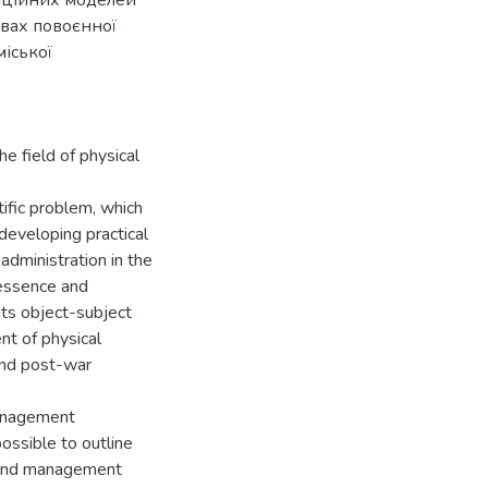
аційних моделей
овах повоєнної
іської
e field of physical
tific problem, which
 developing practical
dministration in the
e essence and
 its object-subject
nt of physical
 and post-war
management
possible to outline
y and management