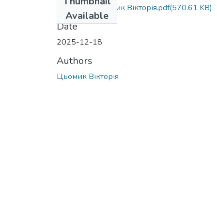
Thumbnail
МР.М.281 Цьомик Вікторія.pdf
(570.61 KB)
Available
Date
2025-12-18
Authors
Цьомик Вікторія