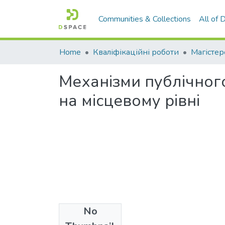
Communities & Collections
All of
Home
Кваліфікаційні роботи
Магістер
Механізми публічного
на місцевому рівні
No
Files