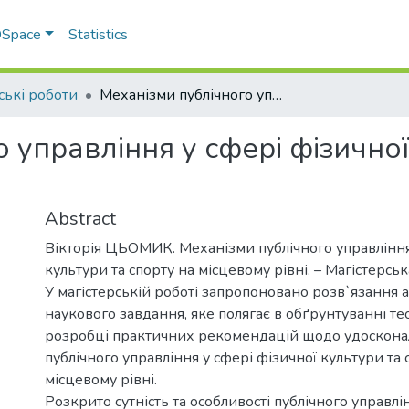
 DSpace
Statistics
ські роботи
Механізми публічного управління у сфері фізичної культури та спорту на місцевому рівні
 управління у сфері фізичної
Abstract
Вікторія ЦЬОМИК. Механізми публічного управління
культури та спорту на місцевому рівні. – Магістерськ
У магістерській роботі запропоновано розв`язання 
наукового завдання, яке полягає в обґрунтуванні те
розробці практичних рекомендацій щодо удоскона
публічного управління у сфері фізичної культури та 
місцевому рівні.
Розкрито сутність та особливості публічного управлі