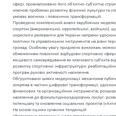
сфері, проаналізовано його об’єктно-суб’єктну стру
ключові проблеми розвитку фізичної культури та спо
умовах воєнних і повоєнних трансформацій.
Проведено комплексний аналіз зарубіжних моделе
спортом (американської, європейської, азійської), щ
окреслити релевантні для України напрями удоско
політики та управлінських інструментів на рівні те
громад. Особливу увагу приділено викликам, можлив
обмеженням повоєнної відбудови спортивної сфери
місцевого самоврядування як ключового суб’єкта ві
розвитку спортивної інфраструктури, реабілітаційн
програм рухової активності населення.
Обґрунтовано шляхи модернізації механізмів публіч
зокрема в частині цифрової трансформації, удоско
фінансових та організаційних інструментів, розшир
населення до фізкультурнооздоровчих послуг, розв
потенціалу та оновлення соціальних проєктів («Акти
На основі оцінки сучасних тенденцій