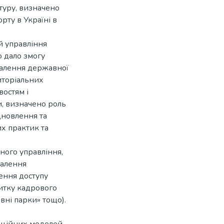
ктуру, визначено
рту в Україні в
й управління
о дало змогу
налення державної
риторіальних
остям і
, визначено роль
дновлення та
их практик та
ного управління,
налення
ення доступу
итку кадрового
вні парки» тощо).