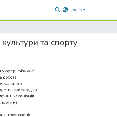
Log In
 культури та спорту
 у сфері фізичної
а робота.
актуального
оретичних засад та
лення механізмів
спорту на
ння в зазначеній