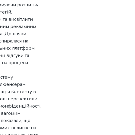
прияючи розвитку
тегій.
и та висвітлити
асним рекламним
а. До появи
спиралася на
льних платформ
чи відгуки та
в на процеси
истему
нфлюенсерам
ація контенту в
ові перспективи,
 конфіденційності.
є вагомим
 показали, що
омих впливає на