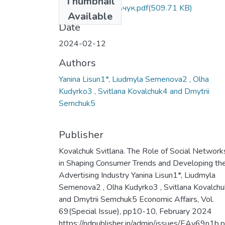
Thumbnail
Стаття_3_Ковальчук.pdf
(509.71 KB)
Available
Date
2024-02-12
Authors
Yanina Lisun1*, Liudmyla Semenova2 , Olha
Kudyrko3 , Svitlana Kovalchuk4 and Dmytrii
Semchuk5
Publisher
Kovalchuk Svitlana. The Role of Social Network
in Shaping Consumer Trends and Developing th
Advertising Industry Yanina Lisun1*, Liudmyla
Semenova2 , Olha Kudyrko3 , Svitlana Kovalch
and Dmytrii Semchuk5 Economic Affairs, Vol.
69(Special Issue), pp10-10, February 2024
https://ndpublisher.in/admin/issues/EAv69n1b.p