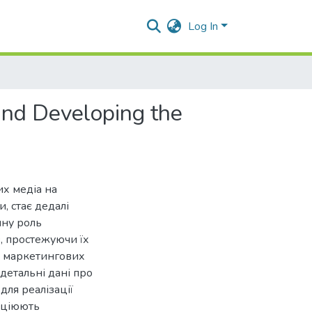
Log In
and Developing the
их медіа на
, стає дедалі
нну роль
, простежуючи їх
х маркетингових
детальні дані про
для реалізації
ніціюють