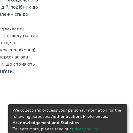
ання соціального
 дій, подібних до
алежність до
формуванні
. З огляду на цей
гії, які
encer marketing),
ерсоналізації.
и, що сприяють
в'язки.
We collect and process your personal information for the
following purposes:
Authentication, Preferences,
Acknowledgement and Statistics
.
To learn more, please read our
privacy policy
.