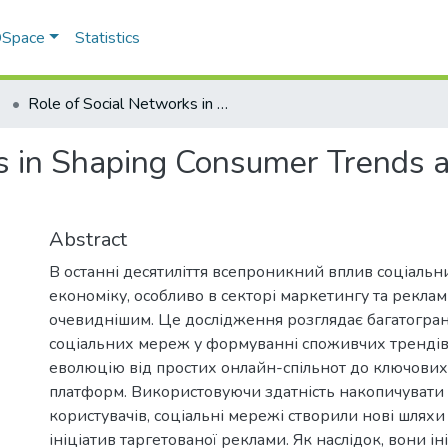
 DSpace
Statistics
Role of Social Networks in Shaping Consumer Trends and Developing the Advertising Industry
ks in Shaping Consumer Trends 
Abstract
В останні десятиліття всепроникний вплив соціальн
економіку, особливо в секторі маркетингу та реклами
очевиднішим. Це дослідження розглядає багатогра
соціальних мереж у формуванні споживчих трендів
еволюцію від простих онлайн-спільнот до ключови
платформ. Використовуючи здатність накопичувати 
користувачів, соціальні мережі створили нові шляхи 
ініціатив таргетованої реклами. Як наслідок, вони і