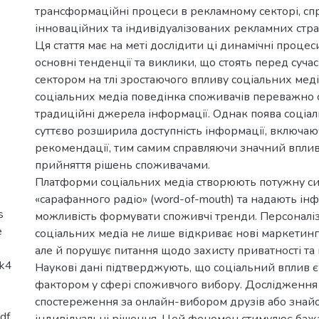
трансформаційні процеси в рекламному секторі, с
інноваційних та індивідуалізованих рекламних стра
Ця стаття має на меті дослідити ці динамічні процес
основні тенденції та виклики, що стоять перед суч
сектором на тлі зростаючого впливу соціальних меді
соціальних медіа поведінка споживачів переважно 
традиційні джерела інформації. Однак поява соціа
суттєво розширила доступність інформації, включаю
рекомендації, тим самим справляючи значний впли
прийняття рішень споживачами.
Платформи соціальних медіа створюють потужну с
«сарафанного радіо» (word-of-mouth) та надають і
s
можливість формувати споживчі тренди. Персоналіз
e
соціальних медіа не лише відкриває нові маркетинг
але й порушує питання щодо захисту приватності та
uk4
Наукові дані підтверджують, що соціальний вплив 
фактором у сфері споживчого вибору. Дослідження
спостереження за онлайн-вибором друзів або знай
df