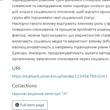
індивідуальні рішення. Цей феномен стимулює баж
схвалення та наслідування, коли індивіди схильні до
дій їхнього соціального оточення, щоб відчути прин
групи або підтримати свій соціальний статус.
Наслідки такого впливу відіграють ключову роль у 
поведінки споживачів та процесів прийняття рішень
фактор, можна прогнозувати, що маркетингові страте
включають соціальні медіа та маркетинг впливу (influ
еволюціонуватимуть у напрямку підвищення рівня п
Бренди, ймовірно, продовжуватимуть шукати метод
органічному залученню споживачів через соціальні з
URI
https://irlykhuml.univer.km.ua/handle/123456789/2041
Collections
Наукові видання категорії "А"
Full item page