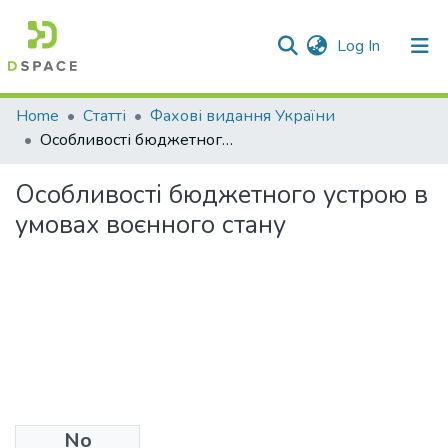
(current)
Log In
Communities & Collections
Home
Статті
Фахові видання України
Особливості бюджетного устрою в умовах воєнного стану
All of DSpace
Особливості бюджетного устрою в
Statistics
умовах воєнного стану
No