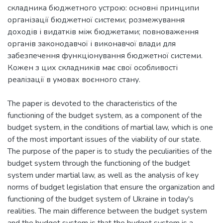
складника бюджетного устрою: основні принципи
організації бюджетної системи; розмежування
доходів і видатків між бюджетами; повноваження
органів законодавчої і виконавчої влади для
забезпечення функціонування бюджетної системи.
Кожен з цих складників має свої особливості
реалізації в умовах воєнного стану.
The paper is devoted to the characteristics of the
functioning of the budget system, as a component of the
budget system, in the conditions of martial law, which is one
of the most important issues of the viability of our state.
The purpose of the paper is to study the peculiarities of the
budget system through the functioning of the budget
system under martial law, as well as the analysis of key
norms of budget legislation that ensure the organization and
functioning of the budget system of Ukraine in today's
realities. The main difference between the budget system
and the budget system is that the budget system is a