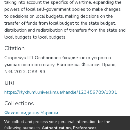
taking into account the specifics of wartime, expanding the
powers of local self-government bodies to make changes
to decisions on local budgets, making decisions on the
transfer of funds from local budget to the state budget,
distribution and redistribution of transfers from the state and
local budgets to local budgets.
Citation
Сторожук І.П. Особливості бюджетного устрою в
умовах воєнного стану. Економіка. Фінанси. Право,
№8. 2023. С.88–93.
URI
https://irlykhuml.univer.km.ua/handle/123456789/1991
Collections
Фахові видання України
We collect and process your personal information for the
Full item page
following purposes:
Authentication, Preferences,