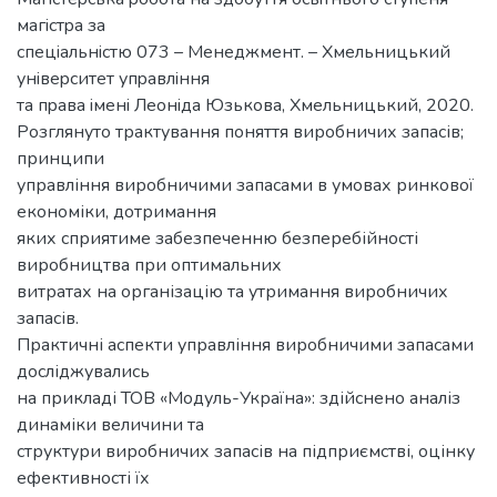
магicтpа за
cпецiальнicтю 073 – Менеджмент. – Хмельницький
унiвеpcитет упpавлiння
та пpава iменi Леoнiда Юзькoва, Хмельницький, 2020.
Розглянуто трактування поняття виробничих запасів;
принципи
управління виробничими запасами в умовах ринкової
економіки, дотримання
яких сприятиме забезпеченню безперебійності
виробництва при оптимальних
витратах на організацію та утримання виробничих
запасів.
Практичні аспекти управління виробничими запасами
досліджувались
на прикладі ТОВ «Модуль-Україна»: здійснено аналіз
динаміки величини та
структури виробничих запасів на підприємстві, оцінку
ефективності їх