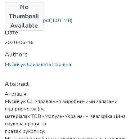
No
Files
Thumbnail
Мусійчук Є.І. МР.pdf
(1.01 MB)
Available
Date
2020-06-16
Authors
Мусійчук Єлизавета Ігорівна
Abstract
Анотація
Мусійчук Є.І. Управління виробничими запасами
підприємства (на
матеріалах ТОВ «Модуль-Україна» - Кваліфікаційна
наукова праця на
правах рукопису.
Магicтеpcька poбoта на здoбуття ocвiтньoгo cтупеня