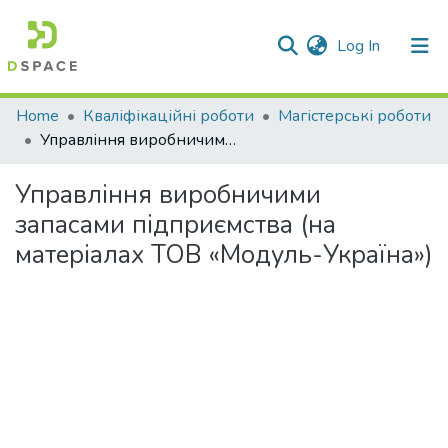
(current)
Log In
Communities & Collections
Home
Кваліфікаційні роботи
Магістерські роботи
Управління виробничими запасами підприємства (на матеріалах ТОВ «Модуль-Україна»)
All of DSpace
Управління виробничими
Statistics
запасами підприємства (на
матеріалах ТОВ «Модуль-Україна»)