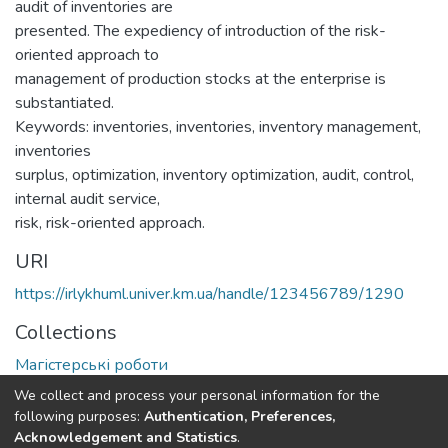
audit of inventories are
presented. The expediency of introduction of the risk-
oriented approach to
management of production stocks at the enterprise is
substantiated.
Keywords: inventories, inventories, inventory management,
inventories
surplus, optimization, inventory optimization, audit, control,
internal audit service,
risk, risk-oriented approach.
URI
https://irlykhuml.univer.km.ua/handle/123456789/1290
Collections
Магістерські роботи
We collect and process your personal information for the
Full item page
following purposes:
Authentication, Preferences,
Acknowledgement and Statistics
.