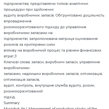
підприємства; представлено типові аналітичні
процедури при здійсненні
аудиту виробничих запасів. Обґрунтовано доцільність
впровадження
ризикоорієнтованого підходу до управління
виробничими запасами на
підприємстві; запропонована матриця оцінювання
ризиків за критеріями сили
впливу на виробничий процес та рівнем фінансових
втрат.3
Ключові слова: запаси, виробничі запаси, управління
виробничими
запасами, надлишки виробничих запасів, оптимізація,
оптимізація запасів,
аудит, контроль, внутрішня служба аудиту, ризик,
ризикоорієнтований
підхід.
Summary
Musiichuk Ye.I. Management of production stocks of the