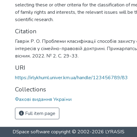
selecting these or other criteria for the classification of 
of family rights and interests, the relevant issues will be t
scientific research.
Citation
Гаврік Р. О. Проблеми класифікації способів захисту
інтересів у сімейно-правовій доктрині. Прикарпат
вісник. 2022. № 2. С. 29-33.
URI
https://irlykhuml.univer.km.ua/handle/123456789/83
Collections
Фахові видання України
Full item page
DSpace software
copyright © 2002-2026
LYRASIS