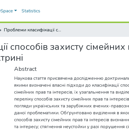
 DSpace
Statistics
Проблеми класифікації способів захисту сімейних прав та інтересів у сімейно-правовій доктрині
 способів захисту сімейних п
трині
Abstract
Наукова стаття присвячена дослідженню доктринал
якими визначені власні підходи до класифікації спо
сімейних прав та інтересів, їх узагальнення та вид
переліку способів захисту сімейних прав та інтересі
погляди українських та зарубіжних вчених-правозн
даної проблематики. Обґрунтовано виділення в якос
способів захисту сімейних прав та інтересів визнан
та інтересу; стягнення неустойки у разі порушення с