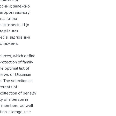
лежно від
осини; залежно
іатором захисту
ональною
а інтересів. Що
теріїв для
есів, відповідні
сліджень.
sources, which define
rotection of family
he optimal list of
views of Ukrainian
d. The selection as
terests of
 collection of penalty
ty of a person in
ly members, as well
ion, storage, use