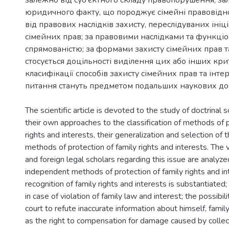
залежно від суб’єктного складу правопорушення; за
юридичного факту, що породжує сімейні правовідн
від правових наслідків захисту, переслідуваних ініц
сімейних прав; за правовими наслідками та функці
спрямованістю; за формами захисту сімейних прав т
стосується доцільності виділення цих або інших кри
класифікації способів захисту сімейних прав та інтер
питання стануть предметом подальших наукових до
The scientific article is devoted to the study of doctrinal 
their own approaches to the classification of methods of p
rights and interests, their generalization and selection of t
methods of protection of family rights and interests. The 
and foreign legal scholars regarding this issue are analyze
independent methods of protection of family rights and in
recognition of family rights and interests is substantiated;
in case of violation of family law and interest; the possibili
court to refute inaccurate information about himself, fami
as the right to compensation for damage caused by collect