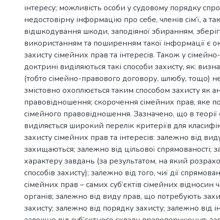
інтересу; можливість особи у судовому порядку спр
недостовірну інформацію про себе, членів сім’ї, а т
відшкодування шкоди, заподіяної збиранням, збері
використанням та поширенням такої інформації є 
захисту сімейних прав та інтересів. Також у сімейно
доктрині виділяються такі способи захисту, як: виз
(тобто сімейно-правового договору, шлюбу, тощо) н
змістовно охоплюється таким способом захисту як 
правовідношення; скорочення сімейних прав, яке по 
сімейного правовідношення. Зазначено, що в теорії
виділяється широкий перелік критеріїв для класифік
захисту сімейних прав та інтересів: залежно від вид
захищаються; залежно від цільової спрямованості; з
характеру завдань (за результатом, на який розрах
способів захисту); залежно від того, чиї дії спрямован
сімейних прав – самих суб’єктів сімейних відносин
органів; залежно від виду прав, що потребують захи
захисту; залежно від порядку захисту; залежно від ін