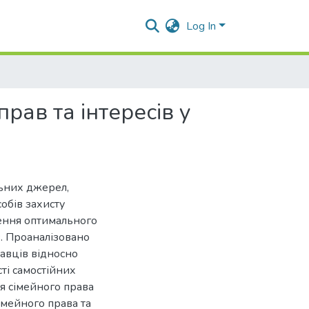
Log In
рав та інтересів у
ьних джерел,
собів захисту
ілення оптимального
в. Проаналізовано
авців відносно
ті самостійних
ня сімейного права
імейного права та