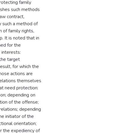
rotecting family
guishes such methods
law contract,
by such a method of
 of family rights,
. It is noted that in
shed for the
 interests:
the target
esult, for which the
hose actions are
 relations themselves
hat need protection:
ion; depending on
tion of the offense;
 relations; depending
 initiator of the
tional orientation;
or the expediency of