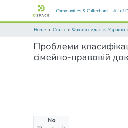
Communities & Collections
All of
Home
Статті
Фахові видання України
Проблеми класифікації
сімейно-правовій док
No
Files