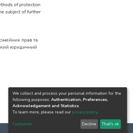
methods of protection
he subject of further
 сімейних прав та
ський юридичний
We collect and process your personal information for the
following purposes:
Authentication, Preferences,
Acknowledgement and Statistics
.
To learn more, please read our
privacy policy
.
Customize
Decline
That's ok