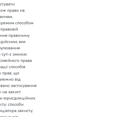
остувати
акож право на
ганням,
окремим способом
-правовій
нання правочину
едійсним, яке
анулювання
суті є зміною
 сімейного права
ації способів
у прав, що
алежно від
овано застосування
і на захист
 чи юрисдикційних
сту: способи
іціатора захисту;