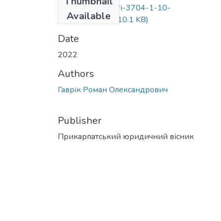
Thumbnail
1012-Текст статті-3704-1-10-
Available
20220907.pdf
(210.1 KB)
Date
2022
Authors
Гаврік Роман Олександрович
Publisher
Прикарпатський юридичний вісник