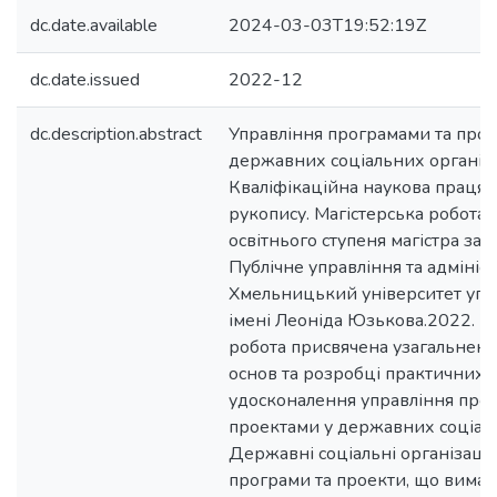
dc.date.available
2024-03-03T19:52:19Z
dc.date.issued
2022-12
dc.description.abstract
Управління програмами та прое
державних соціальних організа
Кваліфікаційна наукова праця 
рукопису. Магістерська робота 
освітнього ступеня магістра за 
Публічне управління та адмініс
Хмельницький університет упра
імені Леоніда Юзькова.2022. 73
робота присвячена узагальнен
основ та розробці практичних
удосконалення управління прог
проектами у державних соціаль
Державні соціальні організації
програми та проекти, що вимаг