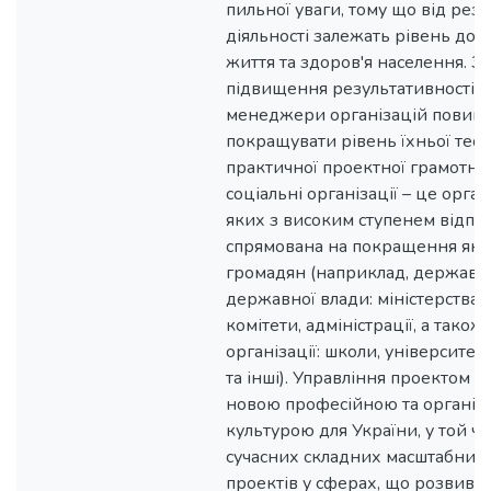
пильної уваги, тому що від резул
діяльності залежать рівень добр
життя та здоров'я населення. З
підвищення результативності у
менеджери організацій повинн
покращувати рівень їхньої теор
практичної проектної грамотно
соціальні організації – це органі
яких з високим ступенем відпов
спрямована на покращення якос
громадян (наприклад, держава н
державної влади: міністерства,
комітети, адміністрації, а також 
організації: школи, університети
та інші). Управління проектом 
новою професійною та організ
культурою для України, у той ча
сучасних складних масштабних 
проектів у сферах, що розвиваю