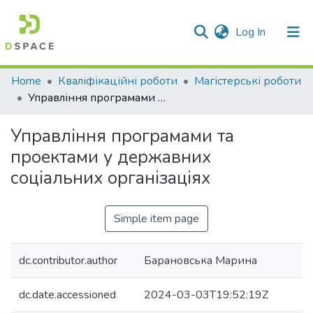
(current)
Log In
Communities & Collections
Home
Кваліфікаційні роботи
Магістерські роботи
Управління програмами та проектами у державних соціальних організаціях
All of DSpace
Управління програмами та
Statistics
проектами у державних
соціальних організаціях
Simple item page
dc.contributor.author
Барановська Марина
dc.date.accessioned
2024-03-03T19:52:19Z