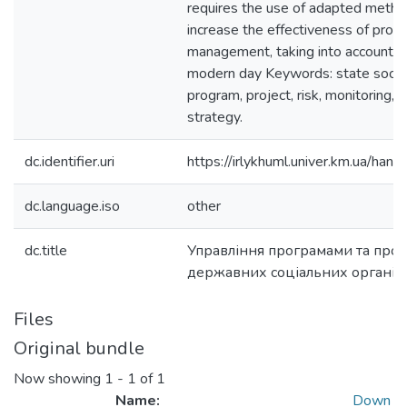
requires the use of adapted method
increase the effectiveness of prog
management, taking into account th
modern day Keywords: state social 
program, project, risk, monitoring, 
strategy.
dc.identifier.uri
https://irlykhuml.univer.km.ua/h
dc.language.iso
other
dc.title
Управління програмами та прое
державних соціальних організ
Files
Original bundle
Now showing
1 - 1 of 1
Name:
Down