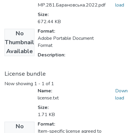
МР.281.Барановська.2022.pdf
load
Size:
672.44 KB
Format:
No
Adobe Portable Document
Thumbnail
Format
Available
Description:
License bundle
Now showing
1 - 1 of 1
Name:
Down
license.txt
load
Size:
1.71 KB
Format:
No
Item-specific license agreed to