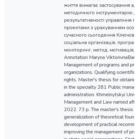
життя вимагає застосування ад
методичного інструментарію д
результативності управління п
проектами з урахуванням особ
сучасного сьогодення Ключові 
соціальна організація, програма
моніторинг, метод, мотивація, ст
Аnnotation Maryna ViktorivnaBara
Management of programs and projec
organizations. Qualifying scientific
rights. Master's thesis for obtaini
in the specialty 281 Public manag
administration. Khmelnytskyi Univer
Management and Law named after 
2022. 73 p. The master's thesis is
generalization of theoretical found
development of practical recomme
improving the management of prog