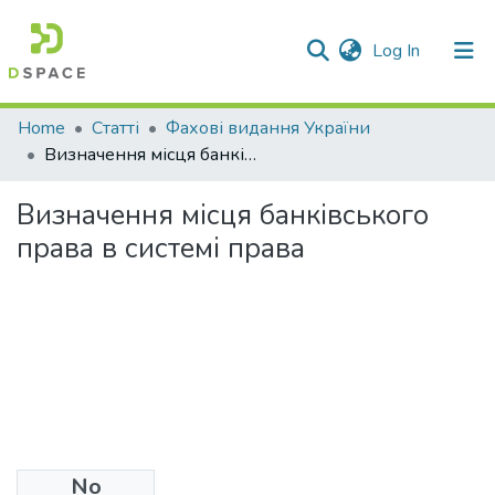
(current)
Log In
Communities & Collections
Home
Статті
Фахові видання України
Визначення місця банківського права в системі права
All of DSpace
Визначення місця банківського
Statistics
права в системі права
No