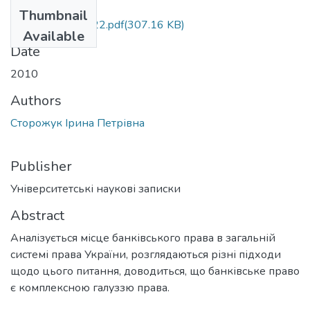
Files
Thumbnail
Unzap_2010_3_22.pdf
(307.16 KB)
Available
Date
2010
Authors
Сторожук Ірина Петрівна
Publisher
Університетські наукові записки
Abstract
Аналізується місце банківського права в загальній
системі права України, розглядаються різні підходи
щодо цього питання, доводиться, що банківське право
є комплексною галуззю права.