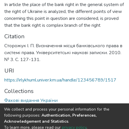
In article the place of the bank right in the general system of
the right of Ukraine is analyzed, the different points of view
concerning this point in question are considered, is proved
that the bank right is complex branch of the right
Citation
Сторожук І. П. Визначення місця банківського права в
системі права. Університетські наукові записки. 2010.
№ 3. С. 127-131.
URI
https://irlykhuml.univer.km.ua/handle/123456789/1517
Collections
Фахові видання України
We collect and process your personal information for the
Full item page
following purposes:
Authentication, Preferences,
Acknowledgement and Statistics
.
To learn more, please read our
privacy policy
.