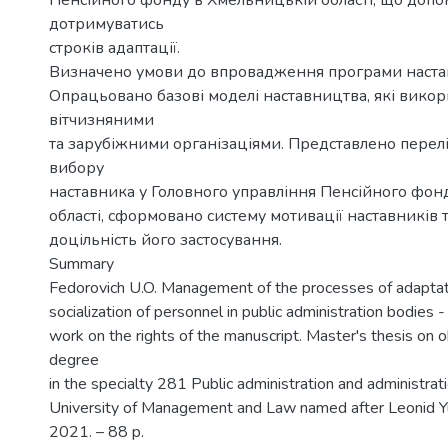
Пенсійного фонду в Хмельницькій області, що допо
дотримуватись
строків адаптації.
Визначено умови до впровадження програми наста
Опрацьовано базові моделі наставництва, які вико
вітчизняними
та зарубіжними організаціями. Представлено перел
вибору
наставника у Головного управління Пенсійного фон
області, сформовано систему мотивації наставників 
доцільність його застосування.
Summary
Fedorovich U.O. Management of the processes of adaptat
socialization of personnel in public administration bodies - 
work on the rights of the manuscript. Master's thesis on o
degree
in the specialty 281 Public administration and administra
University of Management and Law named after Leonid Y
2021. – 88 p.