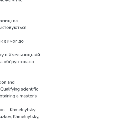
може чітко
вництва.
ристовуються
ік вимог до
ду в Хмельницькій
та обґрунтовано
ion and
Qualifying scientific
btaining a master's
tion. - Khmelnytsky
uzkov, Khmelnytsky,