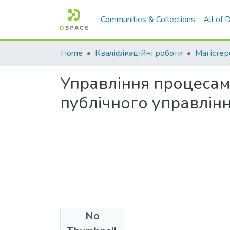
Communities & Collections
All of
Home
Кваліфікаційні роботи
Магістер
Управління процесами
публічного управлін
No
Files