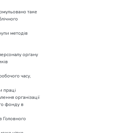
ормульовано таке
блічного
рупи методів
персоналу органу
иків
робочого часу,
и праці
лення організації
го фонду в
в Головного