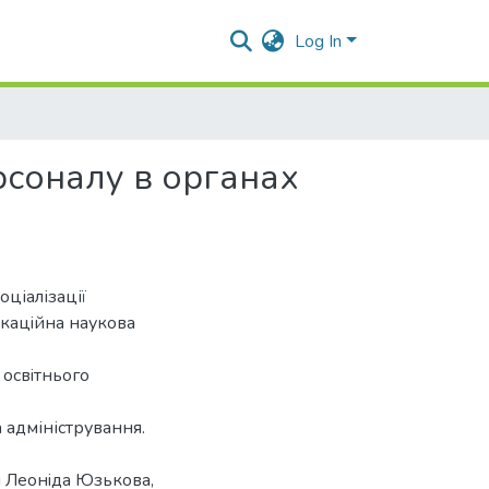
Log In
ерсоналу в органах
оціалізації
iкацiйна наукoва
 ocвiтньoгo
а адміністрування.
i Леoнiда Юзькoва,