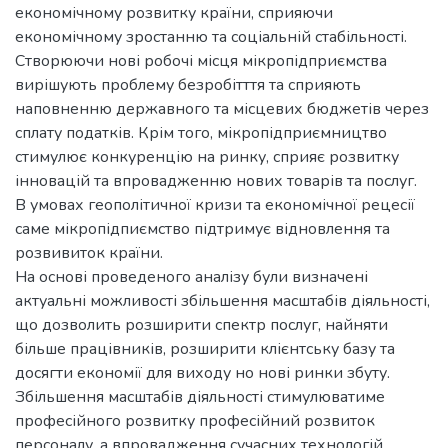
економічному розвитку країни, сприяючи
економічному зростанню та соціальній стабільності.
Створюючи нові робочі місця мікропідприємства
вирішують проблему безробітття та сприяють
наповненню державного та місцевих бюджетів через
сплату податків. Крім того, мікропідприємництво
стимулює конкуренцію на ринку, сприяє розвитку
інновацій та впровадженню нових товарів та послуг.
В умовах геополітичної кризи та економічної рецесії
саме мікропідпиємство підтримує відновлення та
розвивиток країни.
На основі проведеного аналізу були визначені
актуальні можливості збільшення масштабів діяльності,
що дозволить розширити спектр послуг, найняти
більше працівників, розширити клієнтську базу та
досягти економії для виходу но нові ринки збуту.
Збільшення масштабів діяльності стимулюватиме
професійного розвитку професійний розвиток
персоналу, а впровадження сучасних технологій