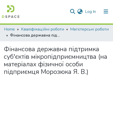
(current)
Log In
Communities & Collections
Home
Кваліфікаційні роботи
Магістерські роботи
Фінансова державна підтримка суб'єктів мікропідприємництва (на матеріалах фізичної особи підприємця Морозюка Я. В.)
All of DSpace
Фінансова державна підтримка
Statistics
суб'єктів мікропідприємництва (на
матеріалах фізичної особи
підприємця Морозюка Я. В.)