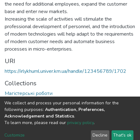
the need for additional employees, expand the customer
base and enter new markets.
Increasing the scale of activities will stimulate the
professional development of personnel, and the introduction
of modern technologies will help adapt to the requirements
of modern customer needs and automate business
processes in micro-enterprises.
URI
https://irlykhuml.univer.km.ua/handle/123456789/1702
Collections
Магістерські роботи
We collect and process your personal information for the
Full item page
following purposes:
Authentication, Preferences,
Acknowledgement and Statistics
.
To learn more, please read our
privacy policy
.
DSpace software
copyright © 2002-2026
LYRASIS
Cookie
Privacy
End User
Send
Customize
Decline
That's ok