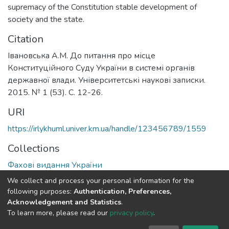
supremacy of the Constitution stable development of
society and the state.
Citation
Івановська А.М. До питання про місце
Конституційного Суду України в системі органів
державної влади. Університетські наукові записки.
2015. № 1 (53). С. 12-26.
URI
https://irlykhuml.univer.km.ua/handle/123456789/1559
Collections
Фахові видання України
We collect and process your personal information for the
Full item page
following purposes:
Authentication, Preferences,
Acknowledgement and Statistics
.
To learn more, please read our
privacy policy
.
DSpace software
copyright © 2002-2026
LYRASIS