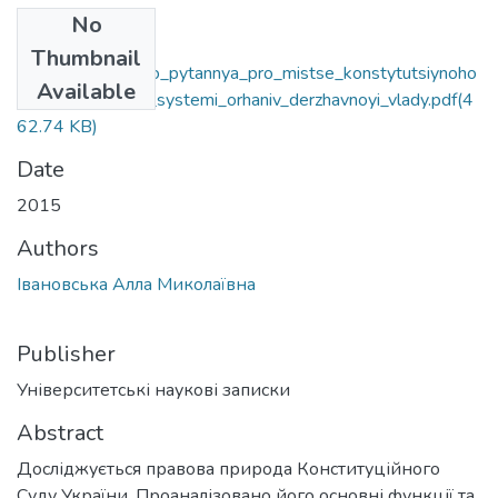
No
Files
Thumbnail
ivanovska_a.m._do_pytannya_pro_mistse_konstytutsiynoho
Available
_sudu_ukrayiny_v_systemi_orhaniv_derzhavnoyi_vlady.pdf
(4
62.74 KB)
Date
2015
Authors
Івановська Алла Миколаївна
Publisher
Університетські наукові записки
Abstract
Досліджується правова природа Конституційного
Суду України. Проаналізовано його основні функції та