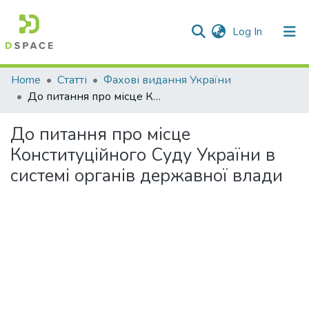
(current)
Log In
Communities & Collections
Home
Статті
Фахові видання України
До питання про місце Конституційного Суду України в системі органів державної влади
All of DSpace
До питання про місце
Statistics
Конституційного Суду України в
системі органів державної влади