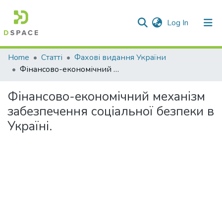
(current)
Log In
Communities & Collections
Home
Статті
Фахові видання України
Фінансово-економічний механізм забезпечення соціальної безпеки в Україні.
All of DSpace
Фінансово-економічний механізм
Statistics
забезпечення соціальної безпеки в
Україні.