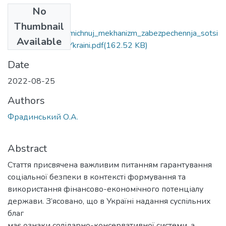
No
Files
Thumbnail
Finansovo_ekonomichnuj_mekhanizm_zabezpechennja_sotsi
Available
alnoi_bezpeku_v_Ykraini.pdf
(162.52 KB)
Date
2022-08-25
Authors
Фрадинський О.А.
Abstract
Стаття присвячена важливим питанням гарантування
соціальної безпеки в контексті формування та
використання фінансово-економічного потенціалу
держави. З’ясовано, що в Україні надання суспільних
благ
має ознаки солідарно-консервативної системи, а