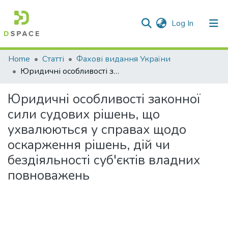
(current)
Log In
Communities & Collections
Home
Статті
Фахові видання України
Юридичні особливості законної сили судових рішень, що ухвалюються у справах щодо оскарження рішень, дій чи бездіяльності суб'єктів владних повноважень
All of DSpace
Юридичні особливості законної
Statistics
сили судових рішень, що
ухвалюються у справах щодо
оскарження рішень, дій чи
бездіяльності суб'єктів владних
повноважень