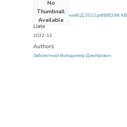
No
Files
Thumbnail
МР.281.ЗаболотнийВ.Д.2022.pdf
(883.86 KB
Available
Date
2022-12
Authors
Заболотний Володимир Дмитрович