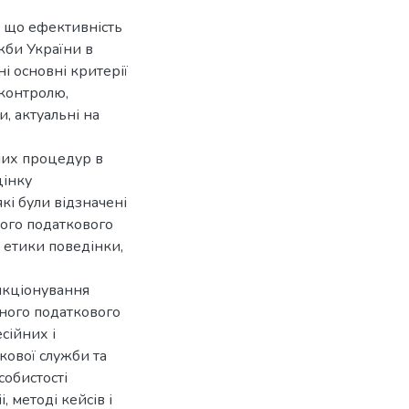
, що ефективність
жби України в
і основні критерії
контролю,
, актуальні на
них процедур в
цінку
кі були відзначені
ого податкового
 етики поведінки,
нкціонування
вного податкового
сійних і
кової служби та
собистості
, методі кейсів і