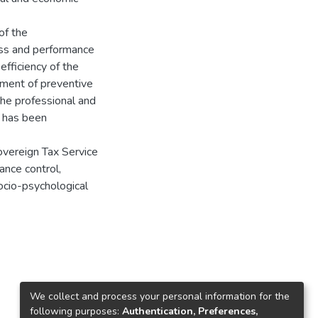
of the
ess and performance
fficiency of the
ement of preventive
he professional and
e has been
Sovereign Tax Service
iance control,
ocio-psychological
We collect and process your personal information for the
following purposes:
Authentication, Preferences,