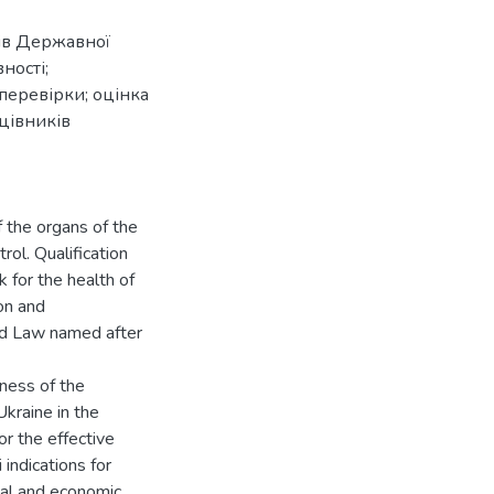
нів Державної
ності;
перевірки; оцінка
цівників
f the organs of the
rol. Qualification
k for the health of
on and
nd Law named after
eness of the
Ukraine in the
or the effective
 indications for
ial and economic