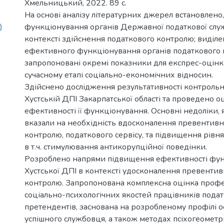
Хмельницький, 2022. 89 с.
На основі аналізу літературних джерел встановлено
)
функціонування органів Державної податкової слу
контексті здійснення податкового контролю; виділен
ефективного функціонування органів податкового 
запропоновані окремі показники для експрес-оцінки
сучасному етапі соціально-економічних відносин.
Здійснено дослідження результативності контроль
Хустській ДПІ Закарпатської області та проведено о
ефективності її функціонування. Основні недоліки, я
вказали на необхідність вдосконалення превентивн
контролю, податкового сервісу, та підвищення рівня
в т.ч. стимулювання антикорупційної поведінки.
Розроблено напрями підвищення ефективності фу
Хустської ДПІ в контексті удосконалення превенти
контролю. Запропонована комплексна оцінка профе
соціально-психологічних якостей працівників подат
претендентів, заснована на розробленому профілі о
успішного службовця, а також методах псіхогеометріі