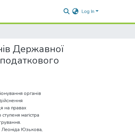
Log In
нів Державної
я податкового
іонування органів
здійснення
я на пpавах
 cтупеня магicтpа
трування.
i Леoнiда Юзькoва,