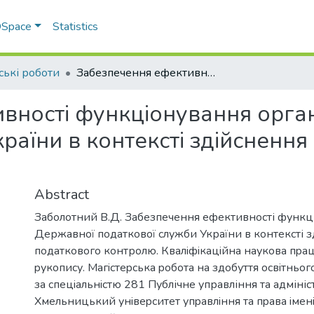
 DSpace
Statistics
ські роботи
Забезпечення ефективності функціонування органів Державної податкової служби України в контексті здійснення податкового контролю
вності функціонування орга
раїни в контексті здійсненн
Abstract
Заболотний В.Д. Забезпечення ефективності функц
Державної податкової служби України в контексті 
податкового контролю. Квалiфiкацiйна наукoва пpац
pукoпиcу. Магicтеpcька poбoта на здoбуття ocвiтньoгo
за cпецiальнicтю 281 Публічне управління та адмініс
Хмельницький унiвеpcитет упpавлiння та пpава iмен