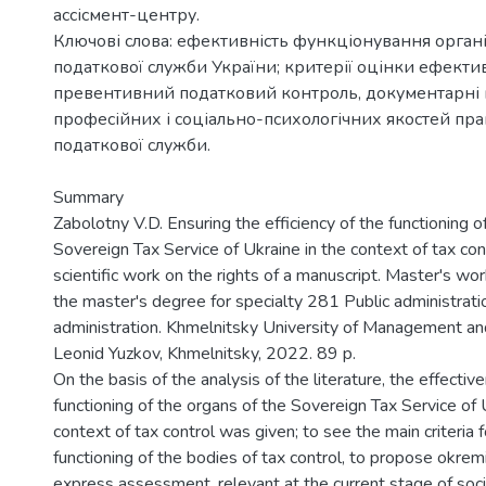
ассісмент-центру.
Ключові слова: ефективність функціонування орга
податкової служби України; критерії оцінки ефектив
превентивний податковий контроль, документарні 
професійних і соціально-психологічних якостей пра
податкової служби.
Summary
Zabolotny V.D. Ensuring the efficiency of the functioning o
Sovereign Tax Service of Ukraine in the context of tax cont
scientific work on the rights of a manuscript. Master's wor
the master's degree for specialty 281 Public administrati
administration. Khmelnitsky University of Management a
Leonid Yuzkov, Khmelnitsky, 2022. 89 p.
On the basis of the analysis of the literature, the effectiv
functioning of the organs of the Sovereign Tax Service of 
context of tax control was given; to see the main criteria f
functioning of the bodies of tax control, to propose okremi
express assessment, relevant at the current stage of soc