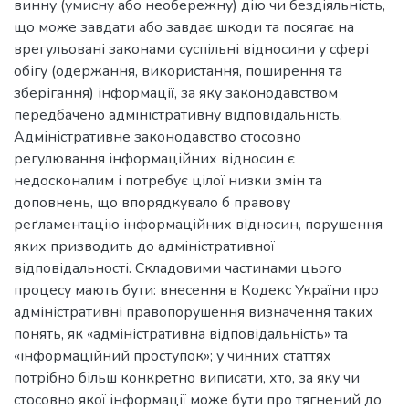
винну (умисну або необережну) дію чи бездіяльність,
що може завдати або завдає шкоди та посягає на
врегульовані законами суспільні відносини у сфері
обігу (одержання, використання, поширення та
зберігання) інформації, за яку законодавством
передбачено адміністративну відповідальність.
Адміністративне законодавство стосовно
регулювання інформаційних відносин є
недосконалим і потребує цілої низки змін та
доповнень, що впорядкувало б правову
реґламентацію інформаційних відносин, порушення
яких призводить до адміністративної
відповідальності. Складовими частинами цього
процесу мають бути: внесення в Кодекс України про
адміністративні правопорушення визначення таких
понять, як «адміністративна відповідальність» та
«інформаційний проступок»; у чинних статтях
потрібно більш конкретно виписати, хто, за яку чи
стосовно якої інформації може бути про тягнений до