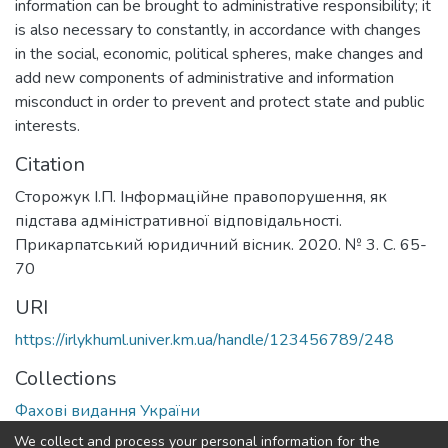
information can be brought to administrative responsibility; it
is also necessary to constantly, in accordance with changes
in the social, economic, political spheres, make changes and
add new components of administrative and information
misconduct in order to prevent and protect state and public
interests.
Citation
Сторожук І.П. Інформаційне правопорушення, як
підстава адміністративної відповідальності.
Прикарпатський юридичний вісник. 2020. № 3. С. 65-
70
URI
https://irlykhuml.univer.km.ua/handle/123456789/248
Collections
Фахові видання України
We collect and process your personal information for the