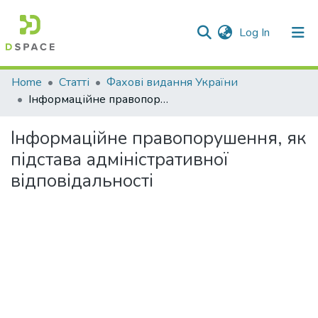
(current)
Log In
Communities & Collections
Home
Статті
Фахові видання України
Інформаційне правопорушення, як підстава адміністративної відповідальності
All of DSpace
Інформаційне правопорушення, як
Statistics
підстава адміністративної
відповідальності