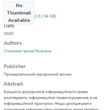
No
Files
Thumbnail
11 Сторожук.pdf
(131.56 KB)
Available
Date
2020
Authors
Сторожук Ірина Петрівна
Publisher
Прикарпатський юридичний вісник
Abstract
Більшість дослідників інформаційного права
розглядають інформаційне правопорушення, а не
інформаційний проступок. Якщо досліджувати
порушення інформаційно-правових норм загалом,