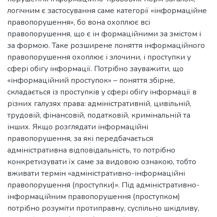
логічним є застосування саме категорії «інформаційне
правопорушення», бо вона охоплює всі
правопорушення, що є ін формаційними за змістом і
за формою. Таке розширене поняття інформаційного
правопорушення охоплює і злочини, і проступки у
сфері обігу інформації. Потрібно зауважити, що
«інформаційний проступок» – поняття збірне,
складається із проступків у сфері обігу інформації в
різних галузях права: адміністративній, цивільній,
трудовій, фінансовій, податковій, кримінальній та
інших. Якщо розглядати інформаційні
правопорушення, за які передбачається
адміністративна відповідальність, то потрібно
конкретизувати їх саме за видовою ознакою, тобто
вживати термін «адміністративно-інформаційні
правопорушення (проступки)». Під адміністративно-
інформаційним правопорушення (проступком)
потрібно розуміти протиправну, суспільно шкідливу,