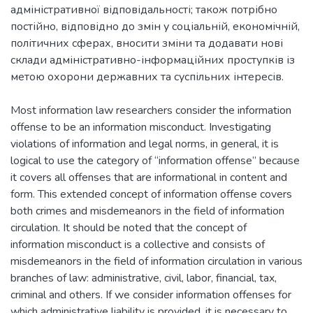
адміністративної відповідальності; також потрібно
постійно, відповідно до змін у соціальній, економічній,
політичних сферах, вносити зміни та додавати нові
склади адміністративно-інформаційних проступків із
метою охорони державних та суспільних інтересів.
Most information law researchers consider the information
offense to be an information misconduct. Investigating
violations of information and legal norms, in general, it is
logical to use the category of “information offense” because
it covers all offenses that are informational in content and
form. This extended concept of information offense covers
both crimes and misdemeanors in the field of information
circulation. It should be noted that the concept of
information misconduct is a collective and consists of
misdemeanors in the field of information circulation in various
branches of law: administrative, civil, labor, financial, tax,
criminal and others. If we consider information offenses for
which administrative liability is provided, it is necessary to