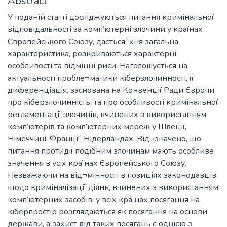
Abstract
У поданій статті досліджуються питання кримінальної
відповідальності за комп’ютерні злочини у країнах
Європейського Союзу, дається їхня загальна
характеристика, розкриваються характерні
особливості та відмінні риси. Наголошується на
актуальності пробле¬матики кіберзлочинності, її
диференціація, заснована на Конвенції Ради Європи
про кіберзлочинність, та про особливості кримінальної
регламентації злочинів, вчинених з використанням
комп’ютерів та комп’ютерних мереж у Швеції,
Німеччині, Франції, Нідерландах. Від¬значено, що
питання протидії подібним злочинам мають особливе
значення в усіх країнах Європейського Союзу.
Незважаючи на від¬мінності в позиціях законодавців
щодо криміналізації діянь, вчинених з використанням
комп’ютерних засобів, у всіх країнах посягання на
кіберпростір розглядаються як посягання на основи
держави, а захист від таких посягань є однією з