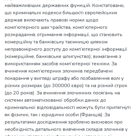
найважливіших державних функцій. Констатовано,
що кримінальні кодекси більшості європейських
держав включають правові норми щодо
комп’ютерного шах¬райства, комп’ютерного
розкрадання; отримання інформації, що становить
комерційну та банківську таємницю шляхом
неправомірного доступу до комп’ютерної інформації
(комерційне, банківське шпигунство); вимагання з
використанням засобів комп’ютерної техніки. За
вчинення комп’ютерних злочинів передбачені
покарання у вигляді штрафу або позбавлення волі у
різних розмірах (до 300000 євро) та на різний строк
(до 20 років). За вчинення злочинних посягань на
системи автоматизованої обробки даних до
кримінальної відповідальності можуть бути притягнуті
як фізичні, так і юридичні особи (Франція). За
результатами дослідження зроблено висновок про
необхідність детального вивчення складів злочинів у