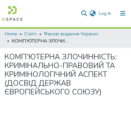
(current)
Log In
Communities & Collections
Home
Статті
Фахові видання України
КОМП’ЮТЕРНА ЗЛОЧИННІСТЬ: КРИМІНАЛЬНО-ПРАВОВИЙ ТА КРИМІНОЛОГІЧНИЙ АСПЕКТ (ДОСВІД ДЕРЖАВ ЄВРОПЕЙСЬКОГО СОЮЗУ)
All of DSpace
КОМП’ЮТЕРНА ЗЛОЧИННІСТЬ:
Statistics
КРИМІНАЛЬНО-ПРАВОВИЙ ТА
КРИМІНОЛОГІЧНИЙ АСПЕКТ
(ДОСВІД ДЕРЖАВ
ЄВРОПЕЙСЬКОГО СОЮЗУ)