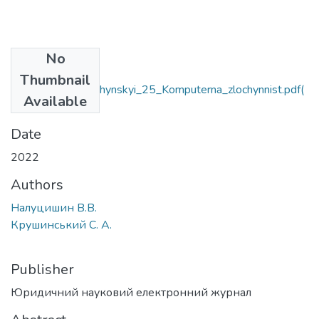
No
Files
Thumbnail
Nalutsyshyn_Krushynskyi_25_Komputerna_zlochynnist.pdf
(
Available
423.03 KB)
Date
2022
Authors
Налуцишин В.В.
Крушинський С. А.
Publisher
Юридичний науковий електронний журнал