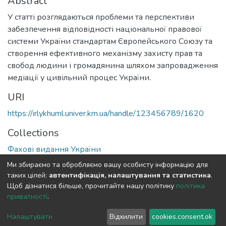
Abstract
У статті розглядаються проблеми та перспективи
забезпечення відповідності національної правової
системи України стандартам Європейського Союзу та
створення ефективного механізму захисту прав та
свобод людини і громадянина шляхом запровадження
медіації у цивільний процес України.
URI
https://irlykhuml.univer.km.ua/handle/123456789/1620
Collections
Фахові видання України
Ми збираємо та обробляємо вашу особисту інформацію для
Full item page
таких цілей:
автентифікація, налаштування та статистика
.
Щоб дізнатися більше, прочитайте нашу політику
політика
приватності
.
DSpace software
copyright © 2002-2026
LYRASIS
Cookie
Privacy
End User
Send
Налаштувати
Відхилити
cookies.consent.ok
settings
policy
Agreement
Feedback