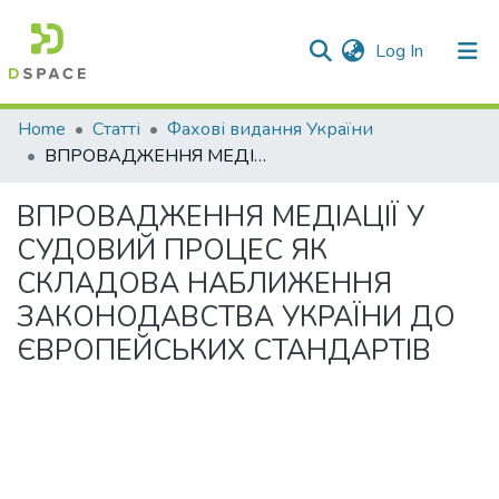
(current)
Log In
Communities & Collections
Home
Статті
Фахові видання України
ВПРОВАДЖЕННЯ МЕДІАЦІЇ У СУДОВИЙ ПРОЦЕС ЯК СКЛАДОВА НАБЛИЖЕННЯ ЗАКОНОДАВСТВА УКРАЇНИ ДО ЄВРОПЕЙСЬКИХ СТАНДАРТІВ
All of DSpace
ВПРОВАДЖЕННЯ МЕДІАЦІЇ У
Statistics
СУДОВИЙ ПРОЦЕС ЯК
СКЛАДОВА НАБЛИЖЕННЯ
ЗАКОНОДАВСТВА УКРАЇНИ ДО
ЄВРОПЕЙСЬКИХ СТАНДАРТІВ