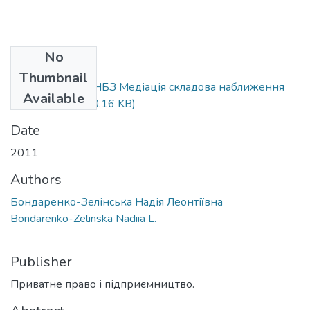
No
Files
Thumbnail
2011_10_ППП_НБЗ Медіація складова наближення
Available
до ЄС (1).pdf
(240.16 KB)
Date
2011
Authors
Бондаренко-Зелінська Надія Леонтіївна
Bondarenko-Zelinska Nadiia L.
Publisher
Приватне право і підприємництво.