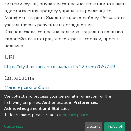
системи функціонування соціальної політики та шляхи
вдосконалення процесу управління реалізацією . .
Маніфест. на рівні Хмельницького району. Результати
узагальнюють результати дослідження.
Ключові слова: соціальна політика, соціальна політика,
європейська інтеграція, електронні сервіси, проект,
політика.
URI
https://irlykhuml.univer.km.ua/handle/123456789/748
Collections
Магістерські роботи
We collect and process your personal information for the
Full item page
following purposes:
Authentication, Preferences,
Acknowledgement and Statistics
.
To learn more, please read our
privacy policy
.
DSpace software
copyright © 2002-2026
LYRASIS
Cookie
Privacy
End User
Send
Customize
Decline
That's ok