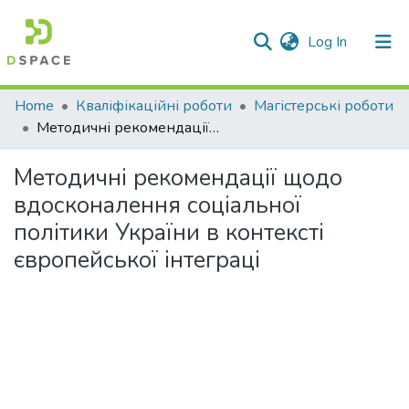
(current)
Log In
Communities & Collections
Home
Кваліфікаційні роботи
Магістерські роботи
Методичні рекомендації щодо вдосконалення соціальної політики України в контексті європейської інтеграці
All of DSpace
Методичні рекомендації щодо
Statistics
вдосконалення соціальної
політики України в контексті
європейської інтеграці