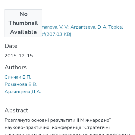
No
Files
Thumbnail
Synchak, V. P.; Romanova, V. V.; Arziantseva, D. A. Topical
Available
Issues of Social.pdf
(207.03 KB)
Date
2015-12-15
Authors
Синчак В.П.
Романова В.В.
Арзянцева Д.А.
Abstract
Розглянуто основні результати ІІ Міжнародної
науково-практичної конференції “Стратегічні
напрями соціально-економічного розвитку держави в