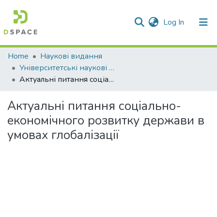
(current)
Log In
Communities & Collections
Home
Наукові видання
Університетські наукові записки
All of DSpace
Актуальні питання соціально-економічного розвитку держави в умовах глобалізації
Statistics
Актуальні питання соціально-
економічного розвитку держави в
умовах глобалізації