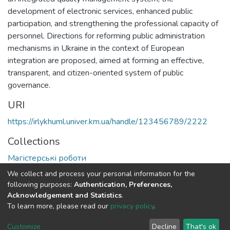
development of electronic services, enhanced public
participation, and strengthening the professional capacity of
personnel. Directions for reforming public administration
mechanisms in Ukraine in the context of European
integration are proposed, aimed at forming an effective,
transparent, and citizen-oriented system of public
governance.
URI
https://irlykhuml.univer.km.ua/handle/123456789/2222
Collections
Магістерські роботи
We collect and process your personal information for the
Full item page
following purposes:
Authentication, Preferences,
Acknowledgement and Statistics
.
To learn more, please read our
privacy policy
.
DSpace software
copyright © 2002-2026
LYRASIS
Cookie
Privacy
End User
Send
Customize
Decline
That's ok