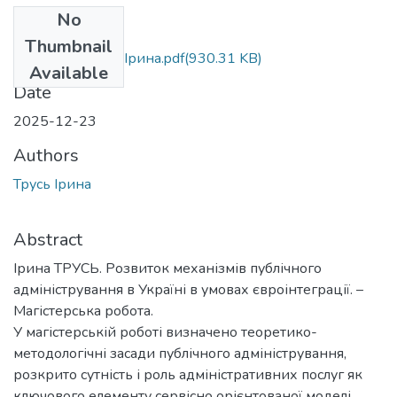
No
Files
Thumbnail
МР.М.281 Трусь Ірина.pdf
(930.31 KB)
Available
Date
2025-12-23
Authors
Трусь Ірина
Abstract
Ірина ТРУСЬ. Розвиток механізмів публічного
адміністрування в Україні в умовах євроінтеграції. –
Магістерська робота.
У магістерській роботі визначено теоретико-
методологічні засади публічного адміністрування,
розкрито сутність і роль адміністративних послуг як
ключового елементу сервісно орієнтованої моделі