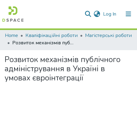
(current)
Log In
Communities & Collections
Home
Кваліфікаційні роботи
Магістерські роботи
Розвиток механізмів публічного адміністрування в Україні в умовах євроінтеграції
All of DSpace
Розвиток механізмів публічного
Statistics
адміністрування в Україні в
умовах євроінтеграції