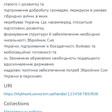
сталого її розвитку та
підтримання добробуту громадян, передусім в умовах
гібридної війни, в яких
перебуває Україна. Це, насамперед, стосується
підготовки, розвитку,
формування структури й забезпечення необхідної
чисельності Збройних Сил
України, підтримання їх боєздатності, бойової та
мобілізаційної готовності та
ін. Зазначене обумовлює необхідність подальшого
вдосконалення державної
кадрової політика забезпечення потреб Збройних Сил
України в персоналі.
URI
https://irlykhuml.univer.km.ua/handle/123456789/806
Collections
Магістерські роботи