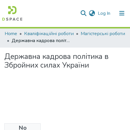
(current)
Log In
Communities & Collections
Home
Кваліфікаційні роботи
Магістерські роботи
Державна кадрова політика в Збройних силах України
All of DSpace
Державна кадрова політика в
Statistics
Збройних силах України
No