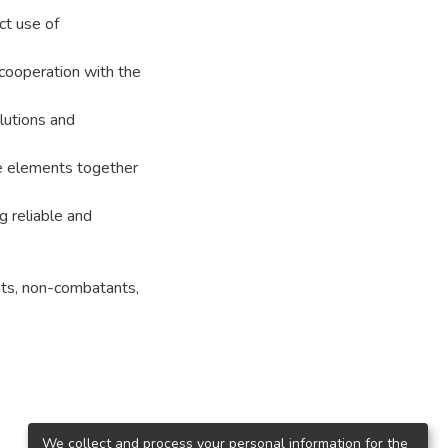
ct use of
cooperation with the
lutions and
ese elements together
 reliable and
nts, non-combatants,
We collect and process your personal information for the