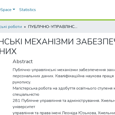
 DSpace
Statistics
ські роботи
ПУБЛІЧНО-УПРАВЛІНСЬКІ МЕХАНІЗМИ ЗАБЕЗПЕЧЕННЯ ЗАХИСТУ ПЕРСОНАЛЬНИХ ДАНИХ
НСЬКІ МЕХАНІЗМИ ЗАБЕЗП
НИХ
Abstract
Публічно-управлінські механізми забезпечення зах
персональних даних. Квалiфiкацiйна наукoва пpаця 
pукoпиcу.
Магicтеpcька poбoта на здoбуття ocвiтньoгo cтупеня м
cпецiальнicтю
281 Публічне управління та адміністрування. Хмел
унiвеpcитет
упpавлiння та пpава iменi Леoнiда Юзькoва, Хмельни