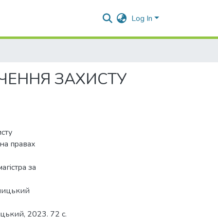
Log In
ЕЧЕННЯ ЗАХИСТУ
исту
на пpавах
агicтpа за
ьницький
цький, 2023. 72 с.