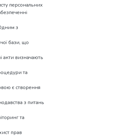
исту персональних
забезпеченні
 Одним з
чої бази, що
і акти визначають
роцедури та
овою є створення
нодавства з питань
іторинг та
хист прав