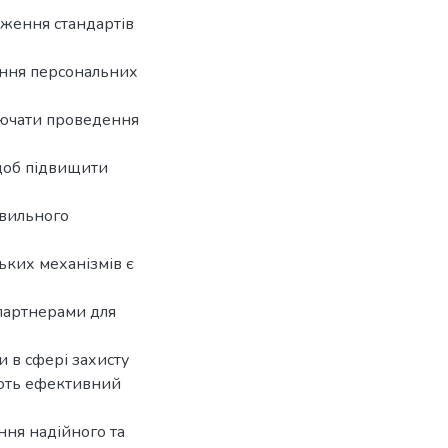
дження стандартів
ання персональних
лючати проведення
 щоб підвищити
авильного
ьких механізмів є
партнерами для
 в сфері захисту
юють ефективний
ння надійного та