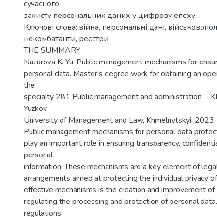
сучасного
захисту персональних даних у цифрову епоху.
Ключові слова: війна, персональні дані, військовопо
некомбатанти, реєстри.
THE SUMMARY
Nazarova K. Yu. Public management mechanisms for ensuri
personal data. Master's degree work for obtaining an ope
the
specialty 281 Public management and administration. – 
Yuzkov
University of Management and Law, Khmelnytskyi, 2023.
Public management mechanisms for personal data protect
play an important role in ensuring transparency, confidentia
personal
information. These mechanisms are a key element of legal
arrangements aimed at protecting the individual privacy of
effective mechanisms is the creation and improvement of
regulating the processing and protection of personal dat
regulations