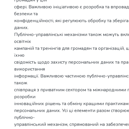
громадян у цій
сфері. Важливою ініціативою є розробка та впрова
безпеки та
конфіденційності, які регулюють обробку та зберіг
даних.
Публічно-управлінські механізми також можуть вк
освітніх
кампаній та тренінгів для громадян та організацій,
їхню
свідомість щодо захисту персональних даних та пр
використання
інформації. Важливою частиною публічно-управлінс
також
співпраця з приватним сектором та міжнародними 
розробки
інноваційних рішень та обміну кращими практиками
персональних даних. Усі ці елементи разом створ
публічно-
управлінський механізм, спрямований на забезпече