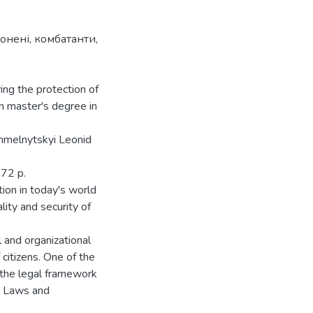
лонені, комбатанти,
ng the protection of
n master's degree in
Khmelnytskyi Leonid
 72 p.
ion in today's world
lity and security of
 and organizational
 citizens. One of the
 the legal framework
a. Laws and