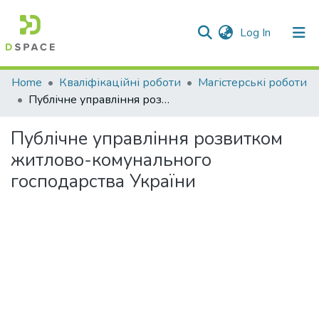
(current)
Log In
Communities & Collections
Home
Кваліфікаційні роботи
Магістерські роботи
Публічне управління розвитком житлово-комунального господарства України
All of DSpace
Публічне управління розвитком
Statistics
житлово-комунального
господарства України