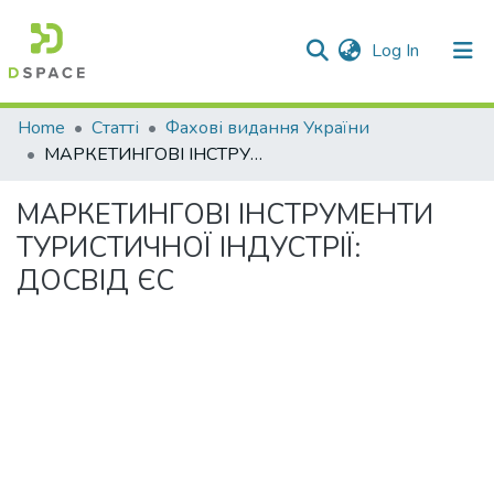
(current)
Log In
Communities & Collections
Home
Статті
Фахові видання України
МАРКЕТИНГОВІ ІНСТРУМЕНТИ ТУРИСТИЧНОЇ ІНДУСТРІЇ: ДОСВІД ЄС
All of DSpace
МАРКЕТИНГОВІ ІНСТРУМЕНТИ
Statistics
ТУРИСТИЧНОЇ ІНДУСТРІЇ:
ДОСВІД ЄС