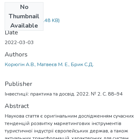
No
Files
Thumbnail
Стаття-1.pdf
(541.48 KB)
Available
Date
2022-03-03
Authors
Корюгін А.В., Матвеєв М. Е., Брик С.Д.
Publisher
Інвестиції: практика та досвід. 2022. № 2. С. 88–94
Abstract
Наукова стаття є оригінальним дослідженням сучасних
тенденцій розвитку маркетингових інструментів
туристичної індустрії європейських держав, а також
актуальних трансформацій, характерних для систем