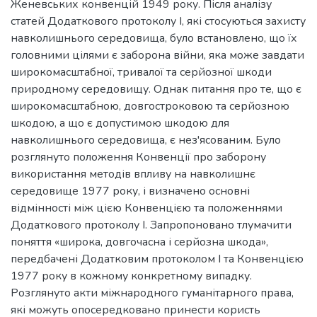
Женевських конвенцій 1949 року. Після аналізу
статей Додаткового протоколу I, які стосуються захисту
навколишнього середовища, було встановлено, що їх
головними цілями є заборона війни, яка може завдати
широкомасштабної, тривалої та серйозної шкоди
природному середовищу. Однак питання про те, що є
широкомасштабною, довгостроковою та серйозною
шкодою, а що є допустимою шкодою для
навколишнього середовища, є нез'ясованим. Було
розглянуто положення Конвенції про заборону
використання методів впливу на навколишнє
середовище 1977 року, і визначено основні
відмінності між цією Конвенцією та положеннями
Додаткового протоколу І. Запропоновано тлумачити
поняття «широка, довгочасна і серйозна шкода»,
передбачені Додатковим протоколом І та Конвенцією
1977 року в кожному конкретному випадку.
Розглянуто акти міжнародного гуманітарного права,
які можуть опосередковано принести користь