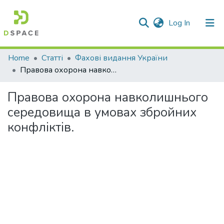
(current)
Log In
Communities & Collections
Home
Статті
Фахові видання України
Правова охорона навколишнього середовища в умовах збройних конфліктів.
All of DSpace
Правова охорона навколишнього
Statistics
середовища в умовах збройних
конфліктів.