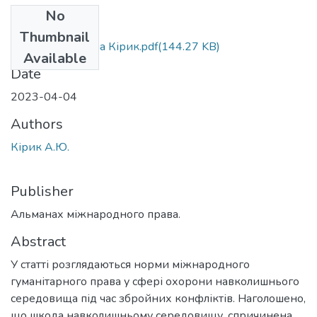
No
Files
Thumbnail
Кірик А.Ю. - Алла Кірик.pdf
(144.27 KB)
Available
Date
2023-04-04
Authors
Кірик А.Ю.
Publisher
Альманах міжнародного права.
Abstract
У статті розглядаються норми міжнародного
гуманітарного права у сфері охорони навколишнього
середовища під час збройних конфліктів. Наголошено,
що шкода навколишньому середовищу, спричинена