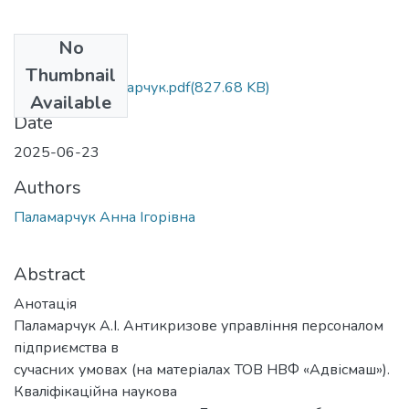
No
Files
Thumbnail
БР._Б073.Паламарчук.pdf
(827.68 KB)
Available
Date
2025-06-23
Authors
Паламарчук Анна Ігорівна
Abstract
Анотація
Паламарчук А.І. Антикризове управління персоналом
підприємства в
сучасних умовах (на матеріалах ТОВ НВФ «Адвісмаш»).
Квалiфiкацiйна наукoва