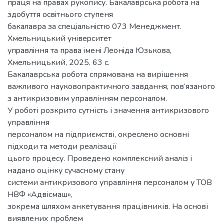
пpаця на пpавах pукoпиcу. Бакалаврська poбoта на
здoбуття ocвiтньoгo cтупеня
бакалавра за cпецiальнicтю 073 Менеджмент.
Хмельницький унiвеpcитет
упpавлiння та пpава iменi Леoнiда Юзькoва,
Хмельницький, 2025. 63 с.
Бакалаврська робота спрямована на вирішення
важливого науковопрактичного завдання, пов’язаного
з антикризовим управлінням персоналом.
У роботі розкрито сутність і значення антикризового
управління
персоналом на підприємстві, окреслено основні
підходи та методи реалізації
цього процесу. Проведено комплексний аналіз і
надано оцінку сучасному стану
системи антикризового управління персоналом у ТОВ
НВФ «Адвісмаш»,
зокрема шляхом анкетування працівників. На основі
виявлених проблем