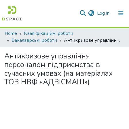
(current)
Log In
Communities & Collections
Home
Кваліфікаційні роботи
Бакалаврські роботи
Антикризове управління персоналом підприємства в сучасних умовах (на матеріалах ТОВ НВФ «АДВІСМАШ»)
All of DSpace
Антикризове управління
Statistics
персоналом підприємства в
сучасних умовах (на матеріалах
ТОВ НВФ «АДВІСМАШ»)