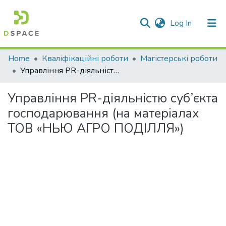
(current)
Log In
Communities & Collections
Home
Кваліфікаційні роботи
Магістерські роботи
Управління PR-діяльністю суб’єкта господарювання (на матеріалах ТОВ «НЬЮ АГРО ПОДІЛЛЯ»)
All of DSpace
Управління PR-діяльністю суб’єкта
Statistics
господарювання (на матеріалах
ТОВ «НЬЮ АГРО ПОДІЛЛЯ»)