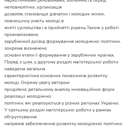
наркотичними речовинами, злочинність серед
неповнолітніх, організація
дозвілля, становище дівчаток і молодих жінок,
повноцінну участь молоді в
житті суспільства і в прийнятті рішень.Також у роботі
проаналізовано
зарубіжний досвід формування молодіжної політики,
зокрема визначено
основні етапи її формування у зарубіжних країнах.
Поряд з цим, у другому розділі магістерської роботи
наведена загальна
характеристика основних показників розвитку
молоді. Окрему увагу автором
приділено детальному аналізу інноваційних форм
реалізації молодіжної
політики, які реалізуються у різних регіонах України.
У третьому розділі магістерської роботи у рамках
обгрунтування
напрямів забезпечення розвитку молодіжної політики