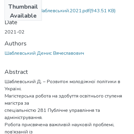
Files
Thumbnail
МР.М.281.д.ф. Шаблевський.2021.pdf
(943.51 KB)
Available
Date
2021-02
Authors
Шаблевський Денис Вячеславович
Abstract
Шаблевський Д. – Розвиток молодіжної політики в
Україні.
Магістерська робота на здобуття освітнього ступеня
магістра за
спеціальністю 281 Публічне управління та
адміністрування.
Робота присвячена важливій науковій проблемі,
пов’язаній із