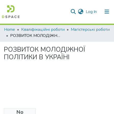
(current)
Log In
Communities & Collections
Home
Кваліфікаційні роботи
Магістерські роботи
РОЗВИТОК МОЛОДІЖНОЇ ПОЛІТИКИ В УКРАЇНІ
All of DSpace
РОЗВИТОК МОЛОДІЖНОЇ
Statistics
ПОЛІТИКИ В УКРАЇНІ
No