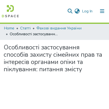
(current)
Log In
Communities & Collections
Home
Статті
Фахові видання України
Особливості застосування способів захисту сімейних прав та інтересів органами опіки та піклування: питання змісту
All of DSpace
Особливості застосування
Statistics
способів захисту сімейних прав та
інтересів органами опіки та
піклування: питання змісту