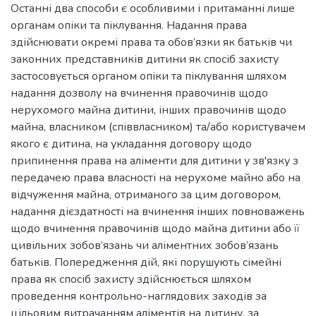
Останні два способи є особливими і притаманні лише
органам опіки та піклування. Надання права
здійснювати окремі права та обов’язки як батьків чи
законних представників дитини як спосіб захисту
застосовується органом опіки та піклування шляхом
надання дозволу на вчинення правочинів щодо
нерухомого майна дитини, інших правочинів щодо
майна, власником (співвласником) та/або користувачем
якого є дитина, на укладання договору щодо
припинення права на аліменти для дитини у зв'язку з
передачею права власності на нерухоме майно або на
відчуження майна, отриманого за цим договором,
надання дієздатності на вчинення інших повноважень
щодо вчинення правочинів щодо майна дитини або її
цивільних зобов’язань чи аліментних зобов’язань
батьків. Попередження дій, які порушують сімейні
права як спосіб захисту здійснюється шляхом
проведення контрольно-наглядових заходів за
цільовим витрачанням аліментів на дитину, за