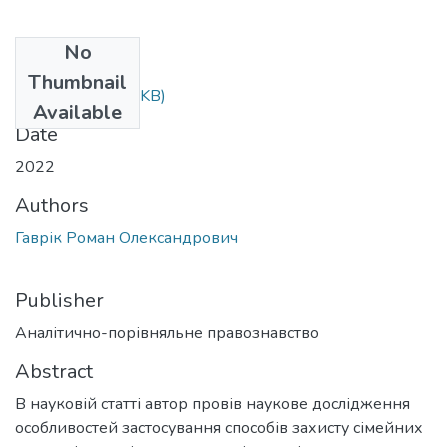
No
Files
Thumbnail
18-1.pdf
(225.83 KB)
Available
Date
2022
Authors
Гаврік Роман Олександрович
Publisher
Аналітично-порівняльне правознавство
Abstract
В науковій статті автор провів наукове дослідження
особливостей застосування способів захисту сімейних