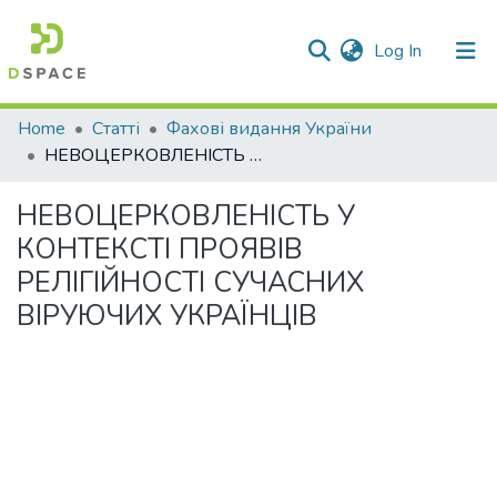
(current)
Log In
Communities & Collections
Home
Статті
Фахові видання України
НЕВОЦЕРКОВЛЕНІСТЬ У КОНТЕКСТІ ПРОЯВІВ РЕЛІГІЙНОСТІ СУЧАСНИХ ВІРУЮЧИХ УКРАЇНЦІВ
All of DSpace
НЕВОЦЕРКОВЛЕНІСТЬ У
Statistics
КОНТЕКСТІ ПРОЯВІВ
РЕЛІГІЙНОСТІ СУЧАСНИХ
ВІРУЮЧИХ УКРАЇНЦІВ