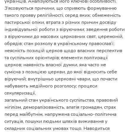
українців. Аналізуються його ключові особливості.
З’ясовуються причини, що сприяють формуванню
такого прояву релігійності, серед яких: обмеженість
пастирської опіки, втрата з різних причин досвіду
індивідуальної роботи з віруючими; зведення роботи
з віруючими до масових церковних свят, церемоній,
обрядів; стан розколу в українському православ’ї;
неясність позицій церков щодо власних перспектив
та суспільних орієнтирів; елементи політизації
церков; наявність власної думки, яка часто не
сумісна з позицією церкви, до якої відносить себе
віруючий; внутрішньо церковні чвари, що почасти
набувають медійного розголосу; процеси
секуляризації,
загальний стан українського суспільства, правовий
нігілізм, деморалізованість, апатія громадян, страх
перед майбутнім, напружена соціально-політична
ситуація, пошуки людьми шляхів виживання у
складних соціальних умовах тощо. Наводиться