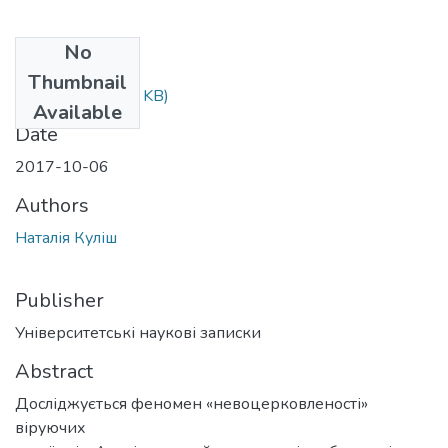
No
Files
Thumbnail
1733.pdf
(751.01 KB)
Available
Date
2017-10-06
Authors
Наталія Куліш
Publisher
Університетські наукові записки
Abstract
Досліджується феномен «невоцерковленості»
віруючих