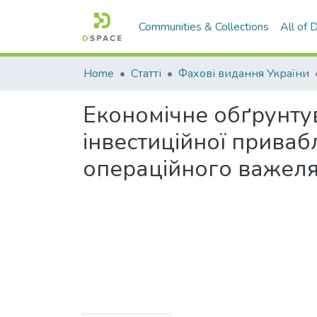
Communities & Collections
All of
Home
Статті
Фахові видання України
Економічне обґрунтув
інвестиційної приваб
операційного важел