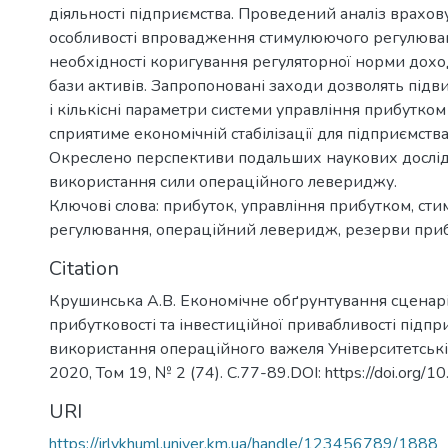
діяльності підприємства. Проведений аналіз врахову
особливості впровадження стимулюючого регулюва
необхідності коригування регуляторної норми дохо
бази активів. Запропоновані заходи дозволять підви
і кількісні параметри системи управління прибутком
сприятиме економічній стабілізації для підприємства
Окреслено перспективи подальших наукових дослід
використання сили операційного левериджу.
Ключові слова: прибуток, управління прибутком, ст
регулювання, операційний леверидж, резерви приб
Citation
Крушинська А.В. Економічне обґрунтування сценар
прибутковості та інвестиційної привабливості підпр
використання операційного важеля Університетські 
2020, Том 19, № 2 (74). С.77-89.DOI: https://doi.org/
URI
https://irlykhuml.univer.km.ua/handle/123456789/1888