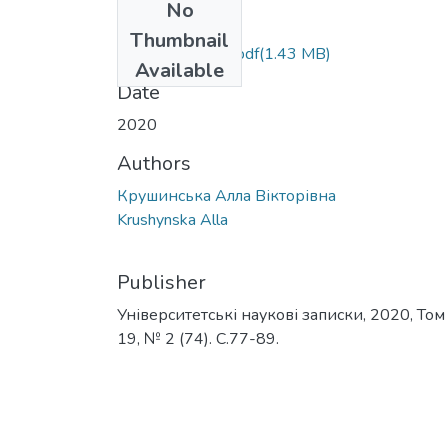
No
Files
Thumbnail
крушинська 74.pdf
(1.43 MB)
Available
Date
2020
Authors
Крушинська Алла Вікторівна
Krushynska Alla
Publisher
Університетські наукові записки, 2020, Том
19, № 2 (74). С.77-89.