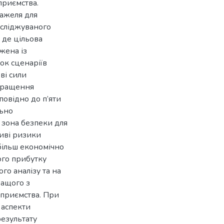
приємства.
важеля для
осліджуваного
 де цільова
жена із
ок сценаріїв
ві сили
окращення
повідно до п’яти
льно
а зона безпеки для
иві ризики
більш економічно
ого прибутку
го аналізу та на
ращого з
дприємства. При
 аспекти
результату