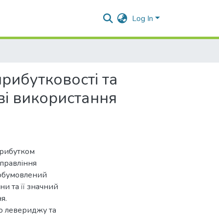
Log In
рибутковості та
ві використання
прибутком
управління
 обумовлений
ни та її значний
я.
го левериджу та