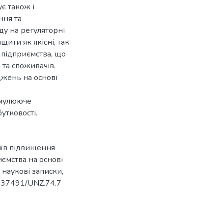
є також і
ння та
ду на регуляторні
щити як якісні, так
 підприємства, що
 та споживачів.
жень на основі
имулююче
утковості.
іїв підвищення
иємства на основі
наукові записки,
10.37491/UNZ.74.7