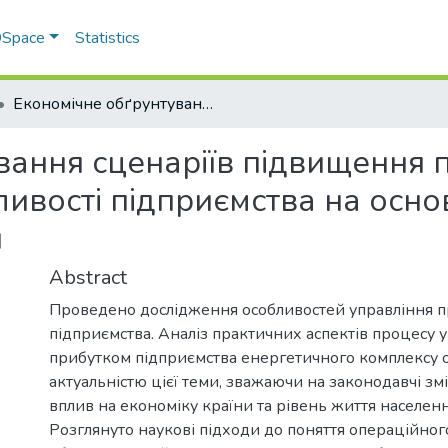
 DSpace
Statistics
Економічне обґрунтування сценаріїв підвищення прибутковості та інвестиційної привабливості підприємства на основі використання операційного важеля
ання сценаріїв підвищення п
ливості підприємства на осно
я
Abstract
Проведено дослідження особливостей управління 
підприємства. Аналіз практичних аспектів процесу 
прибутком підприємства енергетичного комплексу
актуальністю цієї теми, зважаючи на законодавчі змі
вплив на економіку країни та рівень життя населенн
Розглянуто наукові підходи до поняття операційно