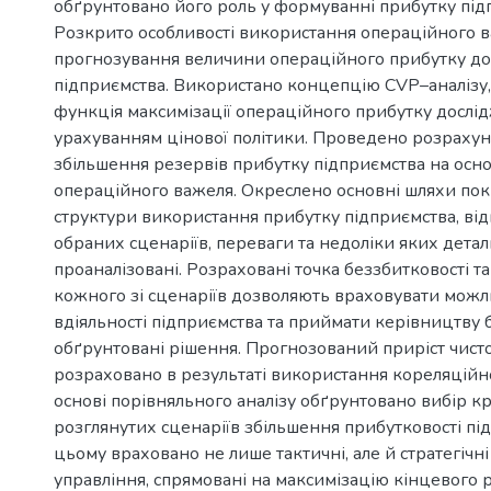
обґрунтовано його роль у формуванні прибутку під
Розкрито особливості використання операційного 
прогнозування величини операційного прибутку д
підприємства. Використано концепцію СVР–аналізу,
функція максимізації операційного прибутку дослід
урахуванням цінової політики. Проведено розрахун
збільшення резервів прибутку підприємства на осно
операційного важеля. Окреслено основні шляхи п
структури використання прибутку підприємства, від
обраних сценаріїв, переваги та недоліки яких дета
проаналізовані. Розраховані точка беззбитковості т
кожного зі сценаріїв дозволяють враховувати можл
вдіяльності підприємства та приймати керівництву 
обґрунтовані рішення. Прогнозований приріст чист
розраховано в результаті використання кореляційно
основі порівняльного аналізу обґрунтовано вибір к
розглянутих сценаріїв збільшення прибутковості пі
цьому враховано не лише тактичні, але й стратегічні
управління, спрямовані на максимізацію кінцевого 