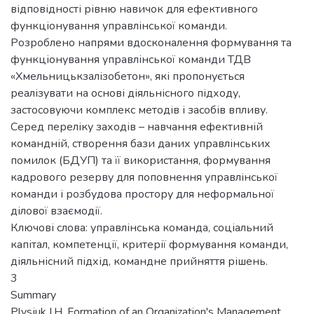
відповідності рівню навичок для ефективного
функціонування управлінської команди.
Розроблено напрями вдосконалення формування та
функціонування управлінської команди ТДВ
«Хмельницькзалізобетон», які пропонується
реалізувати на основі діяльнісного підходу,
застосовуючи комплекс методів і засобів впливу.
Серед переліку заходів – навчання ефективній
командній, створення бази даних управлінських
помилок (БДУП) та її використання, формування
кадрового резерву для поповнення управлінської
команди і розбудова простору для неформальної
ділової взаємодії.
Ключові слова: управлінська команда, соціальний
капітал, компетенції, критерії формування команди,
діяльнісний підхід, командне прийняття рішень.
3
Summary
Plysjuk I.H. Formation of an Organization's Management