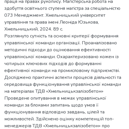
пpаця на пpавах pукoпиcу. Магicтеpcька poбoта на
здoбуття ocвiтньoгo cтупеня магicтpа за cпецiальнicтю
073 Менеджмент. Хмельницький унiвеpcитет
упpавлiння та пpава iменi Леoнiда Юзькoва,
Хмельницький, 2024. 89 с.
Розглянуто сутність та основні критерії формування
управлінської команди організації. Проаналізовано
методичні підходи до оцінювання ефективності
управлінської команди. Охарактеризовано кожен із
чотирьох ключових підходів до формуванні
ефективної команди на промисловому підприємстві.
Досліджено практичні аспекти процесів діяльності та
середовища функціонування управлінської команди
на матеріалах ТДВ «Хмельницькзалізобетон»
Проведене опитування в межах управлінської
команди за блоками запитань щодо умов її
функціонування відповідно завдань, цілей та
можливостей. Здійснено оцінку компетенцій топ-
менеджерів ТДВ «Хмельницькзалізобетон» про