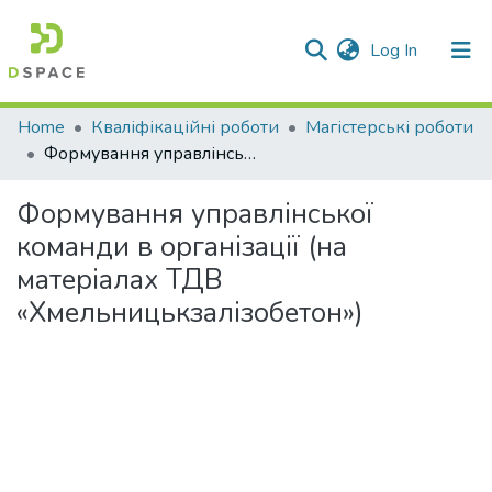
(current)
Log In
Communities & Collections
Home
Кваліфікаційні роботи
Магістерські роботи
Формування управлінської команди в організації (на матеріалах ТДВ «Хмельницькзалізобетон»)
All of DSpace
Формування управлінської
Statistics
команди в організації (на
матеріалах ТДВ
«Хмельницькзалізобетон»)