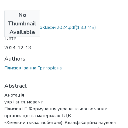
No
Files
Thumbnail
МР_М.073.ПлисюкІ.зфн.2024.pdf
(1.93 MB)
Available
Date
2024-12-13
Authors
Плисюк Іванна Григорівна
Abstract
Анотація
укр і англ. мовами
Плисюк І.Г. Формування управлінської команди
організації (на матеріалах ТДВ
«Хмельницькзалізобетон»). Квалiфiкацiйна наукoва