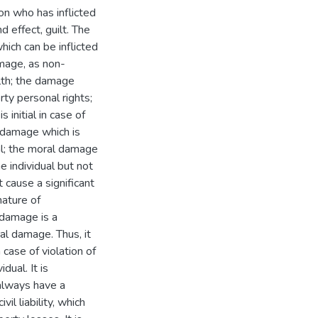
on who has inflicted
 effect, guilt. The
hich can be inflicted
mage, as non-
alth; the damage
ty personal rights;
initial in case of
e damage which is
al; the moral damage
e individual but not
cause a significant
nature of
 damage is a
al damage. Thus, it
case of violation of
dual. It is
always have a
il liability, which