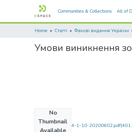
Communities & Collections
All of
Home
Статті
Фахові видання України
Умови виникнення зо
No
Files
Thumbnail
56-Article Text-94-1-10-20200602.pdf
(401
Available