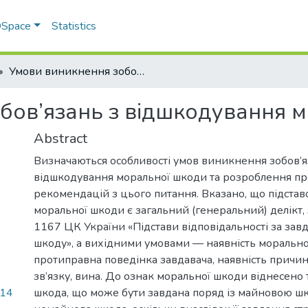
 DSpace
Statistics
Умови виникнення зобов’язань з відшкодування моральної шкоди
бов’язань з відшкодування 
Abstract
Визначаються особливості умов виникнення зобов’я
відшкодування моральної шкоди та розроблення пр
рекомендацій з цього питання. Вказано, що підста
моральної шкоди є загальний (генеральний) делікт, 
1167 ЦК України «Підстави відповідальності за зав
шкоду», а вихідними умовами — наявність морально
протиправна поведінка завдавача, наявність причи
зв’язку, вина. До ознак моральної шкоди віднесено т
.14
шкода, що може бути завдана поряд із майновою шк