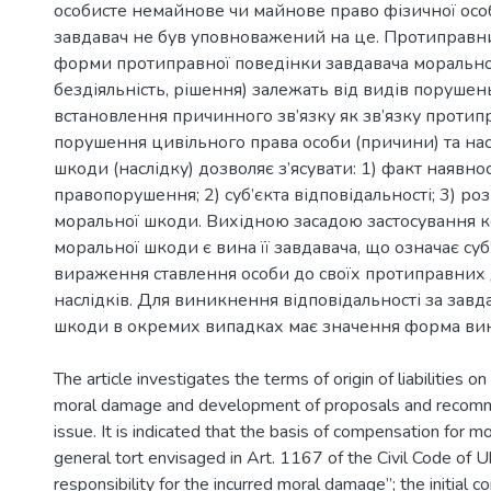
особисте немайнове чи майнове право фізичної особ
завдавач не був уповноважений на це. Протиправни
форми протиправної поведінки завдавача моральної
бездіяльність, рішення) залежать від видів порушен
встановлення причинного зв’язку як зв’язку протип
порушення цивільного права особи (причини) та на
шкоди (наслідку) дозволяє з’ясувати: 1) факт наявно
правопорушення; 2) суб’єкта відповідальності; 3) ро
моральної шкоди. Вихідною засадою застосування к
моральної шкоди є вина її завдавача, що означає су
вираження ставлення особи до своїх протиправних д
наслідків. Для виникнення відповідальності за зав
шкоди в окремих випадках має значення форма вини
The article investigates the terms of origin of liabilities 
moral damage and development of proposals and recomm
issue. It is indicated that the basis of compensation for m
general tort envisaged in Art. 1167 of the Civil Code of 
responsibility for the incurred moral damage”; the initial c