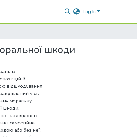
Log In
моральної шкоди
зань із
опозицій й
вою відшкодування
закріплений у ст.
дану моральну
ї шкоди,
нно-наслідкового
акі: самостійна
одою або без неї;