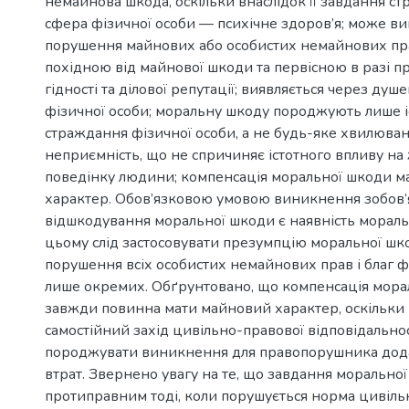
немайнова шкода, оскільки внаслідок її завдання с
сфера фізичної особи — психічне здоров’я; може ви
порушення майнових або особистих немайнових прав
похідною від майнової шкоди та первісною в разі п
гідності та ділової репутації; виявляється через ду
фізичної особи; моральну шкоду породжують лише і
страждання фізичної особи, а не будь-яке хвилюва
неприємність, що не спричиняє істотного впливу на ж
поведінку людини; компенсація моральної шкоди м
характер. Обов’язковою умовою виникнення зобов’я
відшкодування моральної шкоди є наявність мораль
цьому слід застосовувати презумпцію моральної шко
порушення всіх особистих немайнових прав і благ фі
лише окремих. Обґрунтовано, що компенсація мора
завжди повинна мати майновий характер, оскільки 
самостійний захід цивільно-правової відповідальнос
породжувати виникнення для правопорушника дод
втрат. Звернено увагу на те, що завдання морально
протиправним тоді, коли порушується норма цивіль