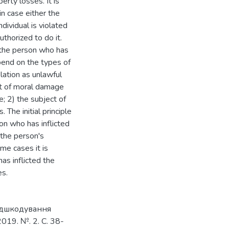
erty losses. It is
n case either the
ndividual is violated
thorized to do it.
 the person who has
epend on the types of
elation as unlawful
set of moral damage
ce; 2) the subject of
 The initial principle
on who has inflicted
the person's
me cases it is
as inflicted the
es.
відшкодування
019. №. 2. С. 38-