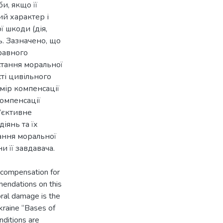
и, якщо її
й характер і
 шкоди (дія,
ь. Зазначено, що
равного
стання моральної
сті цивільного
змір компенсації
омпенсації
б’єктивне
іянь та їх
дання моральної
 її завдавача.
on compensation for
endations on this
oral damage is the
Ukraine “Bases of
onditions are