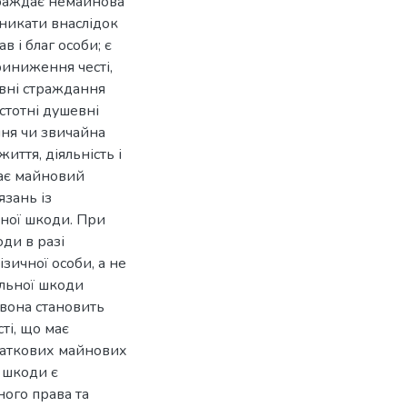
траждає немайнова
никати внаслідок
 і благ особи; є
риниження честі,
шевні страждання
стотні душевні
ння чи звичайна
иття, діяльність і
ає майновий
зань із
ної шкоди. При
ди в разі
зичної особи, а не
льної шкоди
вона становить
ті, що має
аткових майнових
ї шкоди є
ного права та