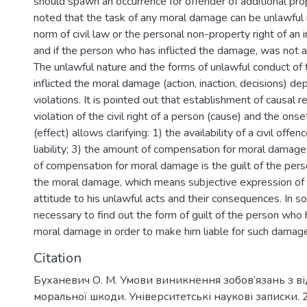
should spawn an occurrence for offender of additional prop
noted that the task of any moral damage can be unlawful i
norm of civil law or the personal non-property right of an i
and if the person who has inflicted the damage, was not au
The unlawful nature and the forms of unlawful conduct of
inflicted the moral damage (action, inaction, decisions) d
violations. It is pointed out that establishment of causal r
violation of the civil right of a person (cause) and the on
(effect) allows clarifying: 1) the availability of a civil offen
liability; 3) the amount of compensation for moral damages.
of compensation for moral damage is the guilt of the pers
the moral damage, which means subjective expression of 
attitude to his unlawful acts and their consequences. In so
necessary to find out the form of guilt of the person who h
moral damage in order to make him liable for such damag
Citation
Буханевич О. М. Умови виникнення зобов’язань з 
моральної шкоди. Університетські наукові записки. 2