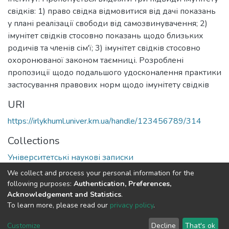
свідків: 1) право свідка відмовитися від дачі показань
у плані реалізації свободи від самозвинувачення; 2)
імунітет свідків стосовно показань щодо близьких
родичів та членів сім'ї; 3) імунітет свідків стосовно
охоронюваної законом таємниці. Розроблені
пропозиції щодо подальшого удосконалення практики
застосування правових норм щодо імунітету свідків
URI
https://irlykhuml.univer.km.ua/handle/123456789/314
Collections
Університетські наукові записки
We collect and process your personal information for the
Full item page
following purposes:
Authentication, Preferences,
Acknowledgement and Statistics
.
To learn more, please read our
privacy policy
.
DSpace software
copyright © 2002-2026
LYRASIS
Cookie
Privacy
End User
Send
Customize
Decline
That's ok