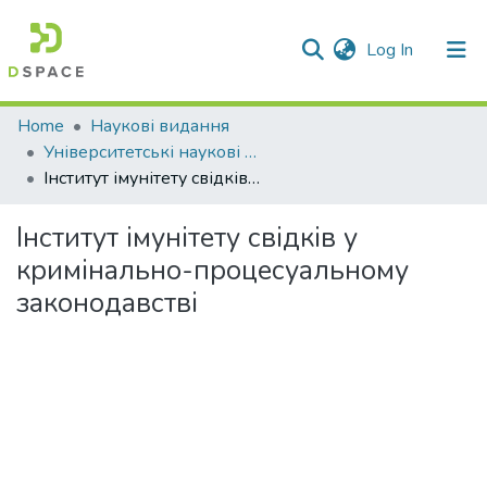
(current)
Log In
Communities & Collections
Home
Наукові видання
Університетські наукові записки
All of DSpace
Інститут імунітету свідків у кримінально-процесуальному законодавстві
Statistics
Інститут імунітету свідків у
кримінально-процесуальному
законодавстві