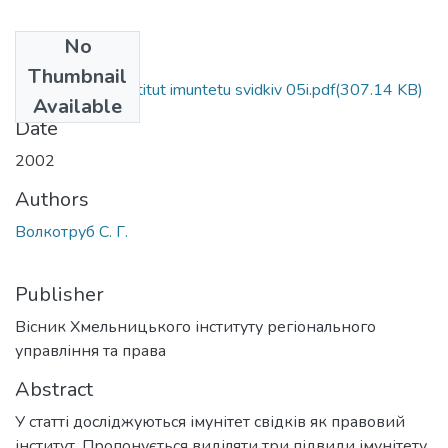
No
Files
Thumbnail
Volkotrub S.G. Institut imuntetu svidkiv 05i.pdf
(307.14 KB)
Available
Date
2002
Authors
Волкотруб С. Г.
Publisher
Вісник Хмельницького інституту регіонального
управління та права
Abstract
У статті досліджуються імунітет свідків як правовий
інститут. Пропонується виділяти три підвиди імунітету