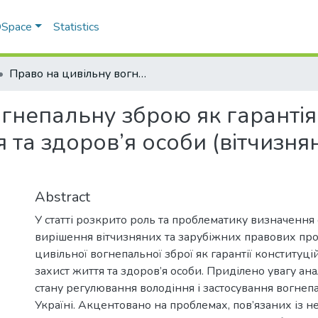
 DSpace
Statistics
Право на цивільну вогнепальну зброю як гарантія конституційного права на захист життя та здоров’я особи (вітчизняний та зарубіжний досвід)
гнепальну зброю як гарантія
я та здоров’я особи (вітчизня
Abstract
У статті розкрито роль та проблематику визначення
вирішення вітчизняних та зарубіжних правових про
цивільної вогнепальної зброї як гарантії конституці
захист життя та здоров’я особи. Приділено увагу ана
стану регулювання володіння і застосування вогнепа
Україні. Акцентовано на проблемах, пов’язаних із 