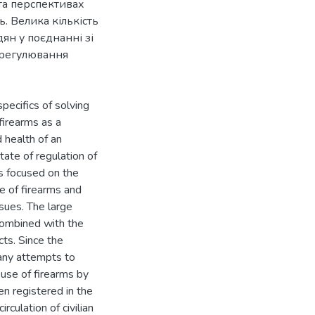
та перспективах
. Велика кількість
ян у поєднанні зі
врегулювання
pecifics of solving
firearms as a
d health of an
state of regulation of
is focused on the
 of firearms and
ssues. The large
 combined with the
cts. Since the
any attempts to
use of firearms by
en registered in the
culation of civilian