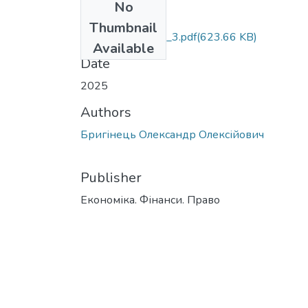
No
Files
Thumbnail
efp_10_Bryhinets_3.pdf
(623.66 KB)
Available
Date
2025
Authors
Бригінець Олександр Олексійович
Publisher
Економіка. Фінанси. Право