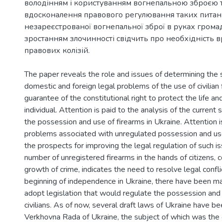
володінням і користуванням вогнепальною зброєю 
вдосконалення правового регулювання таких питань
незареєстрованої вогнепальної зброї в руках громад
зростанням злочинності свідчить про необхідність 
правових колізій.
The paper reveals the role and issues of determining the s
domestic and foreign legal problems of the use of civilian 
guarantee of the constitutional right to protect the life an
individual. Attention is paid to the analysis of the current 
the possession and use of firearms in Ukraine. Attention 
problems associated with unregulated possession and use
the prospects for improving the legal regulation of such i
number of unregistered firearms in the hands of citizens,
growth of crime, indicates the need to resolve legal confli
beginning of independence in Ukraine, there have been m
adopt legislation that would regulate the possession and 
civilians. As of now, several draft laws of Ukraine have be
Verkhovna Rada of Ukraine, the subject of which was the cir