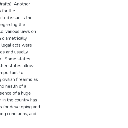
drafts). Another
 for the
ected issue is the
regarding the
rld, various laws on
diametrically
y legal acts were
tes and usually
em. Some states
other states allow
important to
civilian firearms as
and health of a
esence of a huge
n in the country has
es for developing and
ging conditions, and