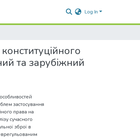
Log In
 конституційного
ний та зарубіжний
 особливостей
блем застосування
йного права на
лізу сучасного
льної зброї в
неврегульованим